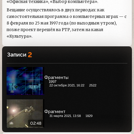
«Офисная техника», «Выбор компьютера».
Вещание осуществлялось в двух периодах: как
самостоятельная программа о компьютерных играх — с
8 февраля по 25 мая 1997 года (по выходным утром),
позже проект перешёл на РТР, затем на канал
«Культура».
2
Записи
Фрагменты
1997
22 октября 2021, 16:22
2522
Фрагмент
31 марта 2021, 13:58
1829
02:48