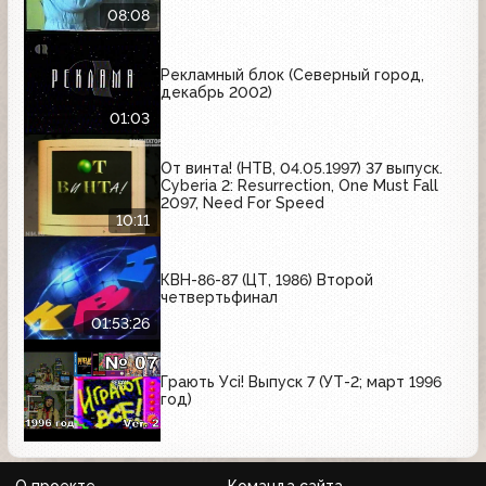
08:08
Рекламный блок (Северный город,
декабрь 2002)
01:03
От винта! (НТВ, 04.05.1997) 37 выпуск.
Cyberia 2: Resurrection, One Must Fall
2097, Need For Speed
10:11
КВН-86-87 (ЦТ, 1986) Второй
четвертьфинал
01:53:26
Грають Усі! Выпуск 7 (УТ-2; март 1996
год)
О проекте
Команда сайта