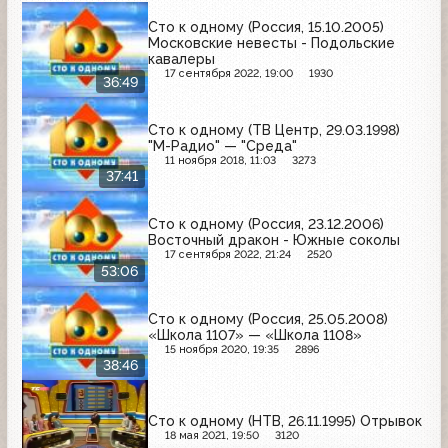
Сто к одному (Россия, 15.10.2005)
Московские невесты - Подольские
кавалеры
17 сентября 2022, 19:00
1930
36:49
Сто к одному (ТВ Центр, 29.03.1998)
"М-Радио" — "Среда"
11 ноября 2018, 11:03
3273
37:41
Сто к одному (Россия, 23.12.2006)
Восточный дракон - Южные соколы
17 сентября 2022, 21:24
2520
53:06
Сто к одному (Россия, 25.05.2008)
«Школа 1107» — «Школа 1108»
15 ноября 2020, 19:35
2896
38:46
Сто к одному (НТВ, 26.11.1995) Отрывок
18 мая 2021, 19:50
3120