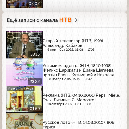
03:02
НТВ
Ещё записи с канала
Старый телевизор (НТВ, 1998)
Александр Кабаков
6 сентября 2022, 01:08
1705
38:15
Устами младенца (НТВ, 18.10.1998)
Феликс Царикати и Диана Шагаева
против Елены Кузьминой и Николая
Лукинского
28 ноября 2015, 15:49
2642
23:22
Рекламный блок
Реклама (НТВ, 04.10.2001) Pepsi, Miele,
Twix, Лизивит-C, Морозко
18 октября 2025, 03:11
368
01:59
Русское лото (НТВ, 14.03.2010), 805
тираж