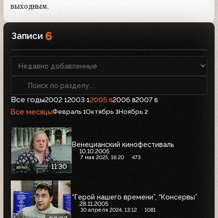
выходным.
6
Записи
Все годы
2002
2003
2005
2006
2007
1
1
6
8
6
Все месяцы
Февраль
Октябрь
Ноябрь
1
3
2
Венецианский кинофестиваль
10.10.2005
7 мая 2025, 16:20
473
11:30
“Герой нашего времени”, “Консервы”
28.11.2005
30 апреля 2024, 13:12
1081