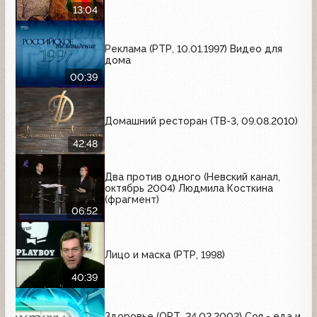
13:04
Реклама (РТР, 10.01.1997) Видео для
дома
00:39
Домашний ресторан (ТВ-3, 09.08.2010)
42:48
Два против одного (Невский канал,
октябрь 2004) Людмила Косткина
(фрагмент)
06:52
Лицо и маска (РТР, 1998)
40:39
Здоровье (ОРТ, 24.02.2002) Соя - еда и