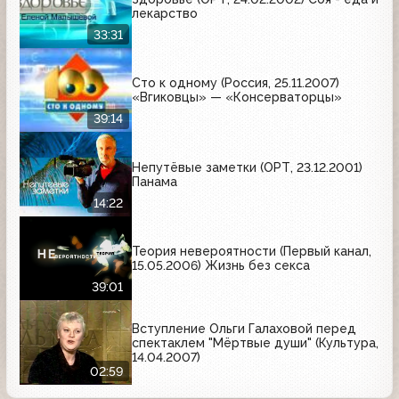
лекарство
33:31
Сто к одному (Россия, 25.11.2007)
«Вгиковцы» — «Консерваторцы»
39:14
Непутёвые заметки (ОРТ, 23.12.2001)
Панама
14:22
Теория невероятности (Первый канал,
15.05.2006) Жизнь без секса
39:01
Вступление Ольги Галаховой перед
спектаклем "Мёртвые души" (Культура,
14.04.2007)
02:59