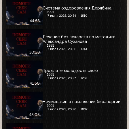
Система оздоровления Дерябина
1991
7 июля 2023, 20:34
1510
44:53
Лечение без лекарств по методике
Александра Суханова
1991
7 июля 2023, 20:30
1361
30:28
Продлите молодость свою
1991
7 июля 2023, 20:27
1261
41:50
Неумывакин о накоплении биоэнергии
1991
7 июля 2023, 20:26
1807
45:05