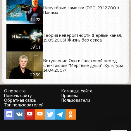
Непутёвые заметки (ОРТ, 23.12.2001)
Панама
14:22
Теория невероятности (Первый канал,
15.05.2006) Жизнь без секса
39:01
Вступление Ольги Галаховой перед
спектаклем "Мёртвые души" (Культура,
14.04.2007)
02:59
О проекте
Команда сайта
Помочь сайту
Правила
Обратная связь
Пользователи
Топ пользователей