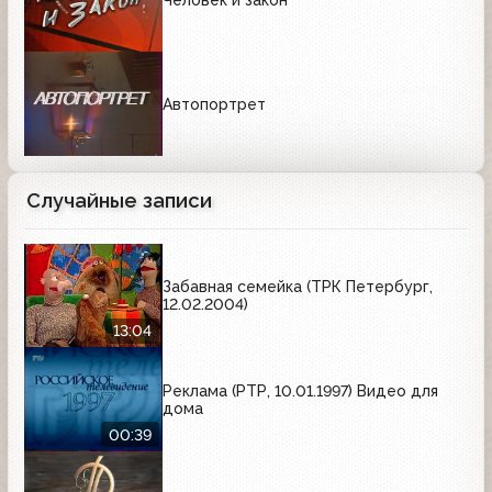
Человек и закон
Автопортрет
Случайные записи
Забавная семейка (ТРК Петербург,
12.02.2004)
13:04
Реклама (РТР, 10.01.1997) Видео для
дома
00:39