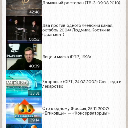
Домашний ресторан (ТВ-3, 09.08.2010)
42:48
Два против одного (Невский канал,
октябрь 2004) Людмила Косткина
(фрагмент)
06:52
Лицо и маска (РТР, 1998)
40:39
Здоровье (ОРТ, 24.02.2002) Соя - еда и
лекарство
33:31
Сто к одному (Россия, 25.11.2007)
«Вгиковцы» — «Консерваторцы»
39:14