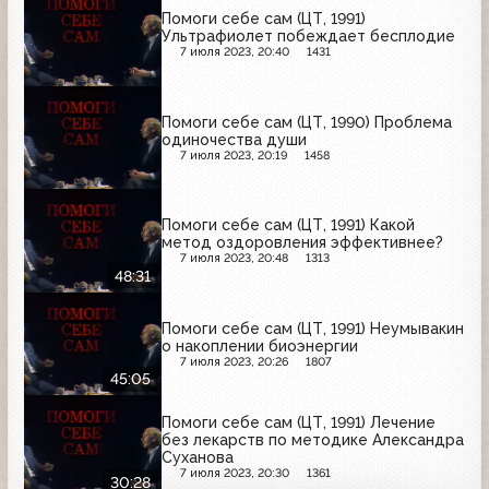
Помоги себе сам (ЦТ, 1991)
Ультрафиолет побеждает бесплодие
7 июля 2023, 20:40
1431
Помоги себе сам (ЦТ, 1990) Проблема
одиночества души
7 июля 2023, 20:19
1458
Помоги себе сам (ЦТ, 1991) Какой
метод оздоровления эффективнее?
7 июля 2023, 20:48
1313
48:31
Помоги себе сам (ЦТ, 1991) Неумывакин
о накоплении биоэнергии
7 июля 2023, 20:26
1807
45:05
Помоги себе сам (ЦТ, 1991) Лечение
без лекарств по методике Александра
Суханова
7 июля 2023, 20:30
1361
30:28