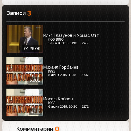
3
Записи
Илья Глазунов и Урмас Отт
7.06.1990
19 июня 2015, 11:01
2465
01:26:09
Михаил Горбачев
1992
8 июня 2015, 11:48
2296
53:02
Иосиф Кобзон
1992
6 июня 2015, 20:20
2172
43:12
0
Комментарии