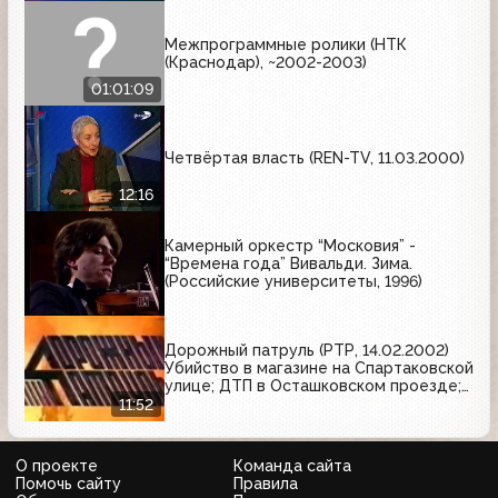
Межпрограммные ролики (НТК
(Краснодар), ~2002-2003)
01:01:09
Четвёртая власть (REN-TV, 11.03.2000)
12:16
Камерный оркестр “Московия” -
“Времена года” Вивальди. Зима.
(Российские университеты, 1996)
Дорожный патруль (РТР, 14.02.2002)
Убийство в магазине на Спартаковской
улице; ДТП в Осташковском проезде;
ДТП на Широкой улице
11:52
О проекте
Команда сайта
Помочь сайту
Правила