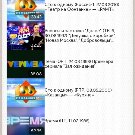
Сто к одному (Россия-1, 27.03.2010)
«Театр на Фонтанке» — «РАМТ»
38:43
Анонсы и заставка "Далее" (ТВ-6,
30.08.1997) "Девушка с коробкой",
"Новая Москва", "Добровольцы",
"Июльский дождь", "Акулы пера",
02:25
"Профессия"
Тема (ОРТ, 24.03.1998) Премьера
сериала "Зал ожидания"
38:08
Сто к одному (РТР, 08.05.2000)
«Казанцы» — «Куряне»
Время (ЦТ, 11.02.1988)
52:35