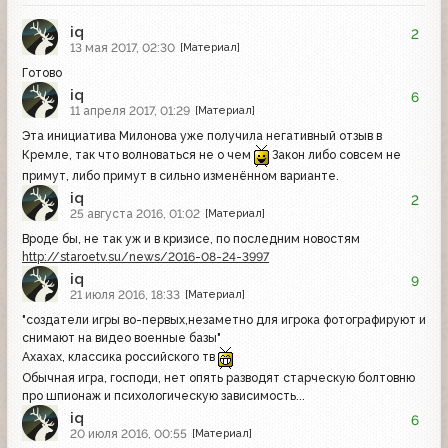
iq
2
13 мая 2017, 02:30
[Материал]
Готово
iq
6
11 апреля 2017, 01:29
[Материал]
Эта инициатива Милонова уже получила негативный отзыв в
Кремле, так что волноваться не о чем
Закон либо совсем не
примут, либо примут в сильно изменённом варианте.
iq
2
25 августа 2016, 01:02
[Материал]
Вроде бы, не так уж и в кризисе, по последним новостям
http://staroetv.su/news/2016-08-24-3997
iq
9
21 июля 2016, 18:33
[Материал]
"создатели игры во-первых,незаметно для игрока фотографируют и
снимают на видео военные базы"
Ахахах, классика российского тв
Обычная игра, господи, нет опять разводят старческую болтовню
про шпионаж и психологическую зависимость...
iq
6
20 июля 2016, 00:55
[Материал]