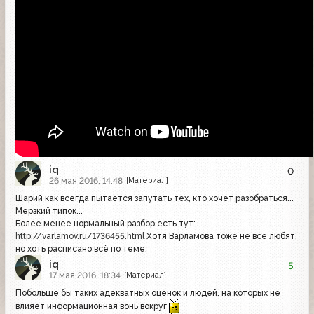
iq
0
26 мая 2016, 14:48
[Материал]
Шарий как всегда пытается запутать тех, кто хочет разобраться...
Мерзкий типок...
Более менее нормальный разбор есть тут:
http://varlamov.ru/1736455.html
Хотя Варламова тоже не все любят,
но хоть расписано всё по теме.
iq
5
17 мая 2016, 18:34
[Материал]
Побольше бы таких адекватных оценок и людей, на которых не
влияет информационная вонь вокруг