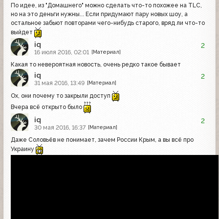
По идее, из "Домашнего" можно сделать что-то похожее на TLC,
но на это деньги нужны... Если придумают пару новых шоу, а
остальное забьют повторами чего-нибудь старого, вряд ли что-то
выйдет
iq
2
16 июля 2016, 02:01
[Материал]
Какая то невероятная новость, очень редко такое бывает
iq
2
31 мая 2016, 13:49
[Материал]
Ох, они почему то закрыли доступ
Вчера всё открыто было
iq
2
30 мая 2016, 16:37
[Материал]
Даже Соловьёв не понимает, зачем России Крым, а вы всё про
Украину