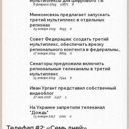
мультиплексы для цифрового ТВ
6 февраля 2019
10871
8
Минкомсвязь предлагает запускать
третий мультиплекс в отдельных
регионах
29 января 2019
8193
0
Совет Федерации: создать третий
мультиплекс, обеспечить врезку
регионального контента в федеральный
17 января 2019
8609
0
канал
Сенаторы предложили включить
региональные телеканалы в третий
мультиплекс
15 января 2019
7544
0
Иван Ургант представил собственный
видеоблог
27 мая 2016
2417
1
На Украине запретили телеканал
"Дождь"
13 января 2017
2001
0
Телефап #2: «Семь дней»