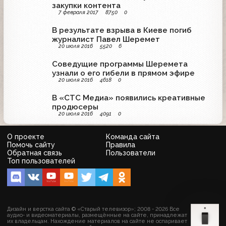
закупки контента
7 февраля 2017
8750
0
В результате взрыва в Киеве погиб
журналист Павел Шеремет
20 июля 2016
5520
6
Соведущие программы Шеремета
узнали о его гибели в прямом эфире
20 июля 2016
4618
0
В «СТС Медиа» появились креативные
продюсеры
20 июля 2016
4091
0
О проекте
Команда сайта
Помочь сайту
Правила
Обратная связь
Пользователи
Топ пользователей
Дизайн и верстка сайта © «Старый телевизор»; 2008 - 2026 Все
аудио- и видеоматериалы, размещённые на сайте, принадлежат
их владельцам. Нахождение материалов на сайте не оспаривает