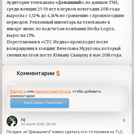
Аудитория телеканала
«Домашний»
, по данным TNS,
среди женщин 25-59 лет в первом полугодии 2016 года
выросла с 3,52% до 4,14% по сравнению с прошлогодним
периодом. Рекламный инвентарь на телеканале в
январе-июне, по подсчетам компании Media Logics,
вырос на 21%.
Перестановки в «СТС Медиа» происходят после
возвращения в холдинг Вячеслава Муругова, который
сменил на этом посту Юлиану Слащеву в мае 2016 года.
5
Комментарии
Войдите
или
зарегистрируйтесь
, чтобы добавить
комментарий
Вход через Телеграм
iq
6
20 июля 2016, 00:55
По идее, из "Домашнего" можно сделать что-то похожее на TLC,