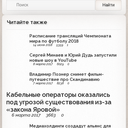
Найти
Читайте также
Расписание трансляций Чемпионата
мира по футболу 2018
14 июня 2018
5359
1
Сергей Минаев и Юрий Дудь запустили
новые шоу в YouTube
8 марта 2017
6029
0
Владимир Познер снимет фильм-
путешествие про Скандинавию
7 марта 2017
8238
0
Кабельные операторы оказались
под угрозой существования из-за
«закона Яровой»
6 марта 2017
3663
0
Медиахолдинги создадут альянс для