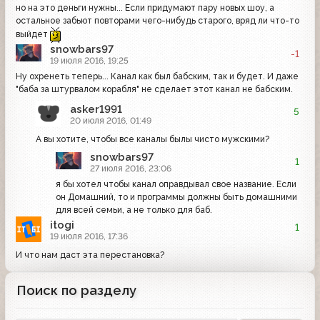
но на это деньги нужны... Если придумают пару новых шоу, а
остальное забьют повторами чего-нибудь старого, вряд ли что-то
выйдет
snowbars97
-1
19 июля 2016, 19:25
Ну охренеть теперь... Канал как был бабским, так и будет. И даже
"баба за штурвалом корабля" не сделает этот канал не бабским.
asker1991
5
20 июля 2016, 01:49
А вы хотите, чтобы все каналы былы чисто мужскими?
snowbars97
1
27 июля 2016, 23:06
я бы хотел чтобы канал оправдывал свое название. Если
он Домашний, то и программы должны быть домашними
для всей семьи, а не только для баб.
itogi
1
19 июля 2016, 17:36
И что нам даст эта перестановка?
Поиск по разделу