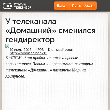
Вход
Регистрация
У телеканала
«Домашний» сменился
гендиректор
19 июля 2016
4703
DionisiusReborn
http://www.adindex.ru
В «СТС Медиа» продолжаются кадровые
перестановки. Новым генеральным директором
телеканала «Домашний» назначена Марина
Хрипунова.