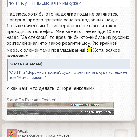
"ну а чё, у ТНТ вышло, а чем мы хуже?"
Надеюсь, хотя бы это на долгие годы не затянется.
Наверно, просто зрителю хочется подобных шоу, а
больше ничего якобы интересного нет, вот и такое
приходит в телеэфир. Мне кажется, не выйди 10 лет
назад "За стеклом", то вряд ли бы кто-нибудь из русских
зрителей знал, что такое реалити-шоу. (по крайней
мере, с элементами подглядывания)
Хотя, всякое
возможно.
Quote
(
SHAMAN
)
"С.У.П." и "Дорожные войны", судя по рейтингам, куда успешнее,
чем "Мама в законе".
А как Вам "Что делать" с Пореченковым?
Staroe TV Ever and Forever!
RFsat
12 ноября 2011, 23:49
[ссылка]