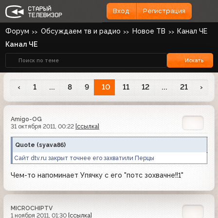
Вход
Регистрация
Форум
Обсуждаем тв и радио
Новое ТВ
Канал ЧЕ
Канал ЧЕ
Искать
‹
1
...
8
9
10
11
12
...
21
›
Amigo-OG
31 октября 2011, 00:22
[ссылка]
Quote
(
syava86
)
Сайт dtv.ru закрыт точнее его захватили Перцы
Чем-то напоминает Упячку с его "потс зохвачне!!1"
MICROCHIPTV
1 ноября 2011, 01:30
[ссылка]