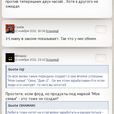
против теперешних двух часов)... Хотя я другого не
ожидал.
Coole
12 ноября 2011, 18:08
[ссылка]
1+1 маму в законе показывает. Так что у них обмен.
dimasss
12 ноября 2011, 23:42
[ссылка]
Quote
(
iq
)
Он всю жизнь такие передачи создаёт и они вполне успешны,
"Моя семья", "Окна, "Дом-2"... Он же этим зарабатывает)) и если
люди это смотрят, то чего вы хотите))
Простите, если флуд, но продукты под маркой "Моя
семья" - это тоже он создал?
Quote
(
SHAMAN
)
Ребята тоже хотят на этой волне заработать и раскрутиться -