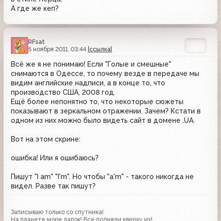
А где же кеп?
RFsat
5 ноября 2011, 03:44
[ссылка]
Всё же я не понимаю! Если "Голые и смешные"
снимаются в Одессе, то почему везде в передаче мы
видим английские надписи, а в конце то, что
производство США, 2008 год.
Ещё более непонятно то, что некоторые сюжеты
показывают в зеркальном отражении. Зачем? Кстати в
одном из них можно было видеть сайт в домене .UA.
Вот на этом скрине:
ошибка! Или я ошибаюсь?
Пишут "I am" "I'm". Но чтобы "a'm" - такого никогда не
видел. Разве так пишут?
Записываю только со спутника!
На планете море лапок! Все подняли кверху их!