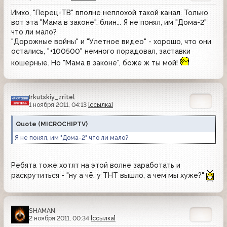
Имхо, "Перец-ТВ" вполне неплохой такой канал. Только
вот эта "Мама в законе", блин... Я не понял, им "Дома-2"
что ли мало?
"Дорожные войны" и "Улетное видео" - хорошо, что они
остались, "+100500" немного порадовал, заставки
кошерные. Но "Мама в законе", боже ж ты мой!
Irkutskiy_zritel
1 ноября 2011, 04:13
[ссылка]
Quote
(
MICROCHIPTV
)
Я не понял, им "Дома-2" что ли мало?
Ребята тоже хотят на этой волне заработать и
раскрутиться - "ну а чё, у ТНТ вышло, а чем мы хуже?"
SHAMAN
2 ноября 2011, 00:34
[ссылка]