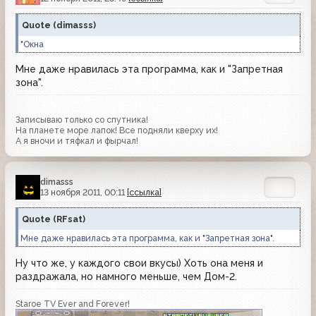
Quote
(
dimasss
)
"Окна
Мне даже нравилась эта программа, как и "Запретная
зона".
Записываю только со спутника!
На планете море лапок! Все подняли кверху их!
А я вночи и тяфкал и фырчал!
dimasss
13 ноября 2011, 00:11
[ссылка]
Quote
(
RFsat
)
Мне даже нравилась эта программа, как и "Запретная зона".
Ну что же, у каждого свои вкусы) Хоть она меня и
раздражала, но намного меньше, чем Дом-2.
Staroe TV Ever and Forever!