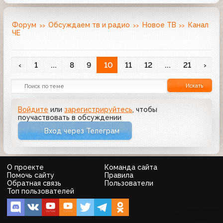
Форум
Обсуждаем тв и радио
Новое ТВ
Канал
ЧЕ
‹
1
...
8
9
10
11
12
...
21
›
Искать
Войдите
или
зарегистрируйтесь
, чтобы
поучаствовать в обсуждении
Вход через Телеграм
О проекте
Команда сайта
Помочь сайту
Правила
Обратная связь
Пользователи
Топ пользователей