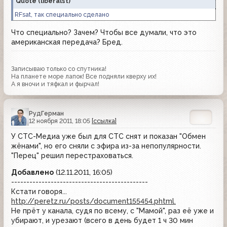
Quote
(
liberalst
)
RFsat, так специально сделано
Что специально? Зачем? Чтобы все думали, что это
американская передача? Бред.
Записываю только со спутника!
На планете море лапок! Все подняли кверху их!
А я вночи и тяфкал и фырчал!
РудГерман
12 ноября 2011, 18:05
[ссылка]
У СТС-Медиа уже был для СТС снят и показан "Обмен
жёнами", но его сняли с эфира из-за непопулярности.
"Перец" решил перестраховаться.
Добавлено
(12.11.2011, 16:05)
---------------------------------------------
Кстати говоря...
http://peretz.ru/posts/document155454.phtml.
Не прёт у канала, судя по всему, с "Мамой", раз её уже и
убирают, и урезают (всего в день будет 1 ч 30 мин