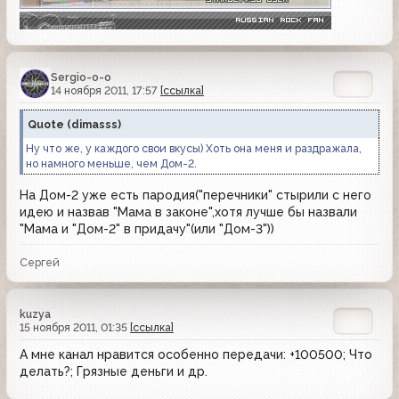
Sergio-o-o
14 ноября 2011, 17:57
[ссылка]
Quote
(
dimasss
)
Ну что же, у каждого свои вкусы) Хоть она меня и раздражала,
но намного меньше, чем Дом-2.
На Дом-2 уже есть пародия("перечники" стырили с него
идею и назвав "Мама в законе",хотя лучше бы назвали
"Мама и "Дом-2" в придачу"(или "Дом-3"))
Сергей
kuzya
15 ноября 2011, 01:35
[ссылка]
А мне канал нравится особенно передачи: +100500; Что
делать?; Грязные деньги и др.