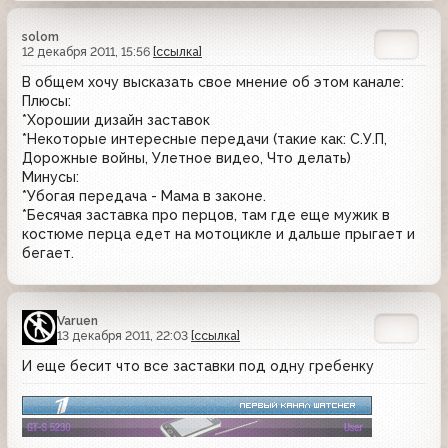
solom
12 декабря 2011, 15:56
[ссылка]
В общем хочу высказать свое мнение об этом канале:
Плюсы:
*Хорошии дизайн заставок
*Некоторые интересные передачи (такие как: С.У.П,
Дорожные войны, Улетное видео, Что делать)
Минусы:
*Убогая передача - Мама в законе.
*Бесячая заставка про перцов, там где еще мужик в
костюме перца едет на мотоцикле и дальше прыгает и
бегает.
Varuen
13 декабря 2011, 22:03
[ссылка]
И еще бесит что все заставки под одну гребенку