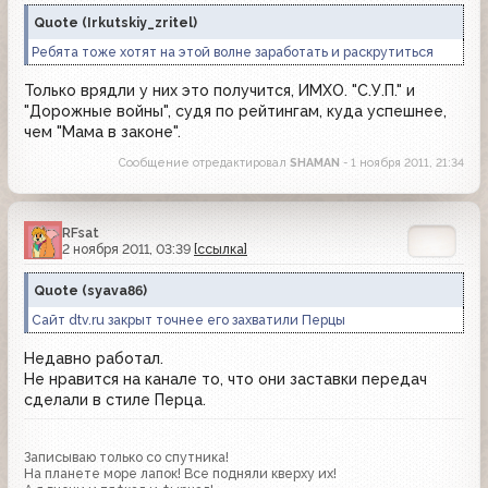
Quote
(
Irkutskiy_zritel
)
Ребята тоже хотят на этой волне заработать и раскрутиться
Только врядли у них это получится, ИМХО. "С.У.П." и
"Дорожные войны", судя по рейтингам, куда успешнее,
чем "Мама в законе".
Сообщение отредактировал
SHAMAN
- 1 ноября 2011, 21:34
RFsat
2 ноября 2011, 03:39
[ссылка]
Quote
(
syava86
)
Сайт dtv.ru закрыт точнее его захватили Перцы
Недавно работал.
Не нравится на канале то, что они заставки передач
сделали в стиле Перца.
Записываю только со спутника!
На планете море лапок! Все подняли кверху их!