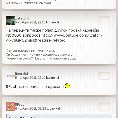
А я вночи и тяфкал и фырчал!
zritelvrn
5 ноября 2011, 22:18
[ссылка]
На перец-тв также попал другой проект карамбы
+100500 вопросов
http://www.youtube.com/watch?
v=xChQRw2mlsk&feature=related
И вновь назовут имя чемпиона,
Он будет чемпион не хорошего, а плохого.
Почему плохого? Потому что мало нам горя.
liberalst
5 ноября 2011, 22:19
[ссылка]
RFsat
, так специально сделано
RFsat
6 ноября 2011, 02:28
[ссылка]