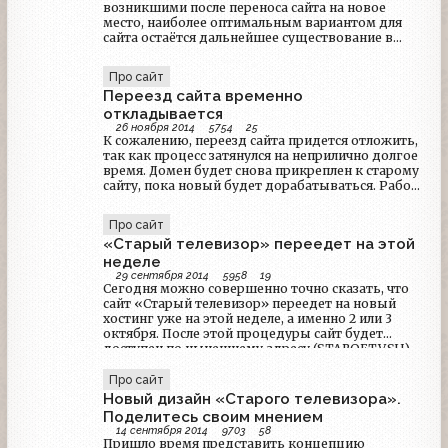
возникшими после переноса сайта на новое
место, наиболее оптимальным вариантом для
сайта остаётся дальнейшее существование в
системе uCoz. Далее, подробности о
модернизации, дизайне, переносе роликов с
Про сайт
Я.Видео и архивах сайта. Что пошло не так?В
Переезд сайта временно
начале сайт был успешно перенесен на новый
хостинг, а возникшие технические проблемы
откладывается
постепенно решались, пусть и довольно
26 ноября 2014
5754
25
К сожалению, переезд сайта придется отложить,
медленно.
так как процесс затянулся на неприлично долгое
время. Домен будет снова прикреплен к старому
сайту, пока новый будет дорабатываться. Работа
над переносом роликов с Яндекса в VK.com
также будет продолжена.
Про сайт
«Старый телевизор» переедет на этой
неделе
29 сентября 2014
5958
19
Сегодня можно совершенно точно сказать, что
сайт «Старый телевизор» переедет на новый
хостинг уже на этой неделе, а именно 2 или 3
октября. После этой процедуры сайт будет
доступен по нынешнему адресу (STAROETV.SU),
старую версию можно будет найти по адресу
STAROETV.UCOZ.RU.
Про сайт
Новый дизайн «Старого телевизора».
Поделитесь своим мнением
14 сентября 2014
9703
58
Пришло время представить концепцию