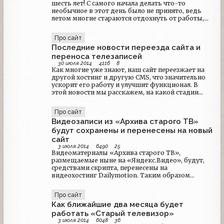
шесть лет! С самого начала делать что-то
размещенные видео в случае «нарушения
необычное в этот день было не принято, ведь
авторских прав», в связи с принципами этих
летом многие стараются отдохнуть от работы,
сайтов.
учебы и интернета на даче или на берегу моря.
Однако летние месяцы всегда были тем
Про сайт
периодом, когда есть время подумать над тем,
Последние новости переезда сайта и
как улучшить сайт и повысить удобство
пользования телеархивом, этот год не стал
переноса телезаписей
исключением.
30 июля 2014
4116
8
Как многие уже знают, наш сайт переезжает на
другой хостинг и другую CMS, что значительно
ускорит его работу и улучшит функционал. В
этой новости мы расскажем, на какой стадии
находится наш переезд и предложим для
обсуждения алгоритм переноса видео и аудио
Про сайт
материалов с ЯндексВидео.Переезд сайтаНа
Видеозаписи из «Архива старого ТВ»
новое место уже перенесены база пользователей,
материалы разделов «новости» и «статьи».
будут сохранены и перенесены на новый
сайт
3 июля 2014
6490
25
Видеоматериалы «Архива старого ТВ»,
размещаемые ныне на «Яндекс.Видео», будут,
средствами скрипта, перенесены на
видеохостинг Dailymotion. Таким образом
удастся спасти огромный архив телезаписей,
который мы собирали несколько лет.
Про сайт
Как ближайшие два месяца будет
работать «Старый телевизор»
3 июля 2014
6048
36