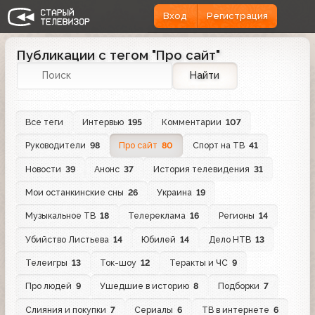
Вход
Регистрация
Публикации с тегом "Про сайт"
Найти
Все теги
Интервью
195
Комментарии
107
Руководители
98
Про сайт
80
Спорт на ТВ
41
Новости
39
Анонс
37
История телевидения
31
Мои останкинские сны
26
Украина
19
Музыкальное ТВ
18
Телереклама
16
Регионы
14
Убийство Листьева
14
Юбилей
14
Дело НТВ
13
Телеигры
13
Ток-шоу
12
Теракты и ЧС
9
Про людей
9
Ушедшие в историю
8
Подборки
7
Слияния и покупки
7
Сериалы
6
ТВ в интернете
6