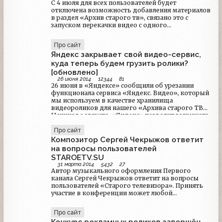
С 4 июля для всех пользователей будет
отключена возможность добавления материалов
в раздел «Архив старого тв», связано это с
запуском перекачки видео с одного
видеохостинга на другой, ранее мы уже
объясняли, что вынуждены делать это в связи со
Про сайт
скорым закрытием сервиса
Яндекс закрывает свой видео-сервис,
«Яндекс.Видео».Куда теперь грузить ролики?В
будущем мы будем пользоваться
куда теперь будем грузить ролики?
видеохостингом Dailymotion, куда и перекачаем
[обновлено]
все добавленные ныне видео.
26 июня 2014
12344
81
26 июня в «Яндексе» сообщили об урезании
функционала сервиса «Яндекс. Видео», который
мы используем в качестве хранилища
видеороликов для нашего «Архива старого ТВ».
Начиная с августа, «Яндекс» позволит загружать
видео только в «Яндекс. Диск», публичный
просмотр материалов при этом будет ограничен.
Про сайт
Композитор Сергей Чекрыжов ответит
на вопросы пользователей
STAROETV.SU
31 марта 2014
5432
27
Автор музыкального оформления Первого
канала Сергей Чекрыжов ответит на вопросы
пользователей «Старого телевизора». Принять
участие в конференции может любой
зарегистрированный пользователь.
Про сайт
Конкурс рекламных роликов завершён