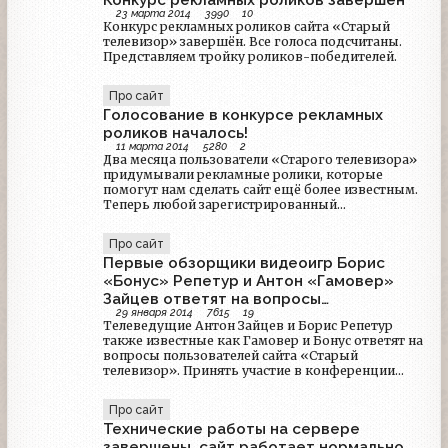
23 марта 2014
3990
10
Конкурс рекламных роликов сайта «Старый
телевизор» завершён. Все голоса подсчитаны.
Представляем тройку роликов-победителей.
Про сайт
Голосование в конкурсе рекламных
роликов началось!
11 марта 2014
5280
2
Два месяца пользователи «Старого телевизора»
придумывали рекламные ролики, которые
помогут нам сделать сайт ещё более известным.
Теперь любой зарегистрированный
пользователь может оценить творения в
открытом голосовании на форуме.Чтобы
Про сайт
проголосовать, просто отпишитесь в указанной
Первые обзорщики видеоигр Борис
теме, указав номера понравившихся роликов.
«Бонус» Репетур и Антон «Гамовер»
Зайцев ответят на вопросы
29 января 2014
7615
19
пользователей STAROETV.SU
Телеведущие Антон Зайцев и Борис Репетур
также известные как Гамовер и Бонус ответят на
вопросы пользователей сайта «Старый
телевизор». Принять участие в конференции
может любой зарегистрированный
пользователь.
Про сайт
Технические работы на сервере
завершены, сайт работает нормально