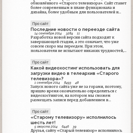
обновлённого «Старого телевизора». Сайт станет
более современным в плане функционала и
дизайна, более удобным для пользователей и
понятнее для поисковых машин.
Про сайт
Последние новости о переезде сайта
14 сентября 2014
3284
11
Разработка новой версии сайта подходит к
завершающей стадии, а это означает, что уже
совсем скоро мы переедем. При этом,
пользователи не испытают никаких трудностей,
наш сайт по прежнему будет доступен по адресу
staroetv.su, а старая версия по ссылке —
Про сайт
staroetv.ucoz.ru. В следующей новости
Какой видеохостинг использовать для
рассказывающей о ходе работ, будет
представлен дизайн и описан функционал
загрузки видео в телеархив «Старого
нового «Старого телевизора».
телевизора»?
1 сентября 2014
8493
48
Запуск нового сайта уже не за горами, поэтому,
пришло время окончательно определиться с
видеохостингом, на котором мы сможем
размещать записи перед добавлением в
телеархив сайта. К сожалению, Dailymotion,
рекомендуемый ранее, нам скорее не подойдет.
Про сайт
В данный момент, наиболее подходящим
«Старому телевизору» исполнилось
вариантом является «ВКонтакте».Почему не
Dailymotion или YouTube?Администрации
шесть лет!
хостингов Dailymotion и YouTube удаляют (во
5 августа 2014
6446
39
Друзья, сайту «Старый телевизор» исполнилось
всяком случае, угрожают удалить) аккаунт и все