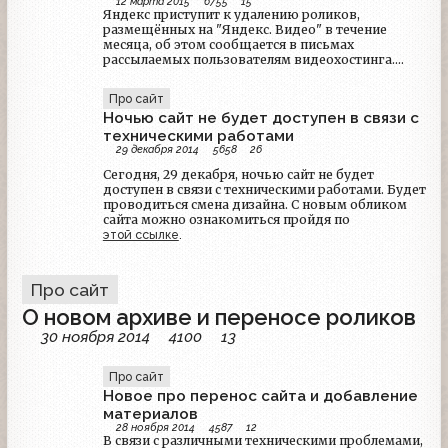
12 марта 2015
6755
15
Яндекс приступит к удалению роликов,
размещённых на "Яндекс. Видео" в течение
месяца, об этом сообщается в письмах
рассылаемых пользователям видеохостинга.
Всем желающим предложено, парой кликов,
перенести ролики в облачное хранилище
Про сайт
"Яндекс. Диска", для этого Яндекс выделил всем
Ночью сайт не будет доступен в связи с
пользователям необходимый объём
памяти.Закрывая хостинг, мы обещали
техническими работами
поддерживать прямые ссылки на ролики и коды
29 декабря 2014
5658
26
для вставки в блог ещё в течение полугода.
Сегодня, 29 декабря, ночью сайт не будет
доступен в связи с техническими работами. Будет
проводиться смена дизайна. С новым обликом
сайта можно ознакомиться пройдя по
этой ссылке
.
Про сайт
О новом архиве и переносе роликов
30 ноября 2014
4100
13
Про сайт
Новое про перенос сайта и добавление
материалов
28 ноября 2014
4587
12
В связи с различными техническими проблемами,