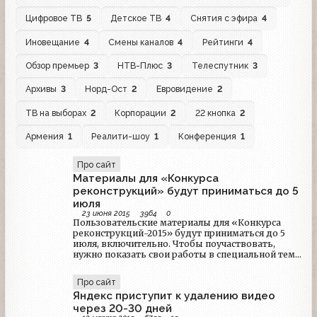
Цифровое ТВ
5
Детское ТВ
4
Снятия с эфира
4
Иновещание
4
Смены каналов
4
Рейтинги
4
Обзор премьер
3
НТВ-Плюс
3
Телеспутник
3
Архивы
3
Норд-Ост
2
Евровидение
2
ТВ на выборах
2
Корпорации
2
22 кнопка
2
Армения
1
Реалити-шоу
1
Конференция
1
Про сайт
Материалы для «Конкурса
реконструкций» будут приниматься до 5
июля
23 июня 2015
3964
0
Пользовательские материалы для «Конкурса
реконструкций-2015» будут приниматься до 5
июля, включительно. Чтобы поучаствовать,
нужно показать свои работы в специальной теме
на форуме. Всю информацию о номинациях и
призах можно найти здесь: ссылка.
Про сайт
Яндекс приступит к удалению видео
через 20-30 дней