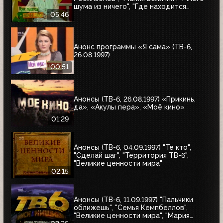
шума из ничего", "Где находится
нофелет?", "Маленькая Вера",
05:46
"Взломщик", "Моё кино", "Знак качества",
"Я сама"
Анонс программы «Я сама» (ТВ-6,
26.08.1997)
00:51
Анонсы (ТВ-6, 26.08.1997) «Прикинь,
да», «Акулы пера», «Моё кино»
01:29
Анонсы (ТВ-6, 04.09.1997) "Те кто",
"Сделай шаг", "Территория ТВ-6",
"Великие ценности мира"
02:15
Анонсы (ТВ-6, 11.09.1997) "Пальчики
оближешь", "Семья Кемпбеллов",
"Великие ценности мира", "Мария