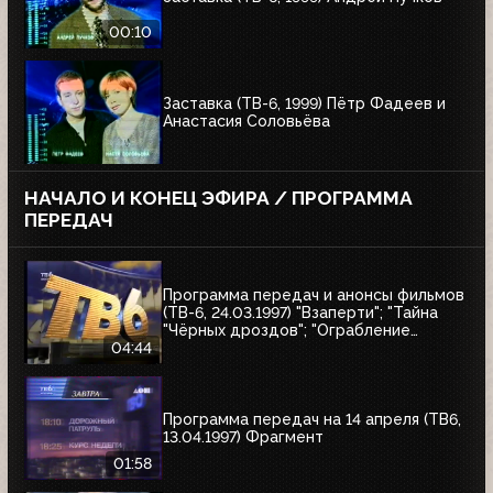
00:10
Заставка (ТВ-6, 1999) Пётр Фадеев и
Анастасия Соловьёва
НАЧАЛО И КОНЕЦ ЭФИРА / ПРОГРАММА
ПЕРЕДАЧ
Программа передач и анонсы фильмов
(ТВ-6, 24.03.1997) "Взаперти"; "Тайна
"Чёрных дроздов"; "Ограбление
Бринкс"; "Служебный роман"
04:44
Программа передач на 14 апреля (ТВ6,
13.04.1997) Фрагмент
01:58