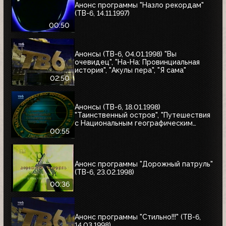
Анонс программы "Назло рекордам"
(ТВ-6, 14.11.1997)
00:50
Анонсы (ТВ-6, 04.01.1998) "Вы
очевидец", "На-На: Провинциальная
история", "Акулы пера", "Я сама"
02:50
Анонсы (ТВ-6, 18.01.1998)
"Таинственный остров", "Путешествия
с Национальным географическим
обществом"
00:55
Анонс программы "Дорожный патруль"
(ТВ-6, 23.02.1998)
00:36
Анонс программы "Стильно!!!" (ТВ-6,
14.03.1998)