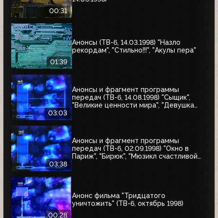
00:31
Анонсы (ТВ-6, 14.03.1998) "Назло
рекордам", "Стильно!!!", "Акулы пера"
01:39
Анонсы и фрагмент программы
передач (ТВ-6, 14.08.1998) "Сыщик",
"Великие ценности мира", "Девушка
угонщика", "Волчья кровь"
03:03
Анонсы и фрагмент программы
передач (ТВ-6, 02.09.1998) "Окно в
Париж", "Бирюк", "Мюзикл счастливой
любви", "Танкер "Дербент"", "Крылья",
03:38
"Рыбы-убийцы", "Армия тьмы", "Бриско
Каунти: Приключения на Диком Западе"
Анонс фильма "Тридцатого
уничтожить" (ТВ-6, октябрь 1998)
00:28