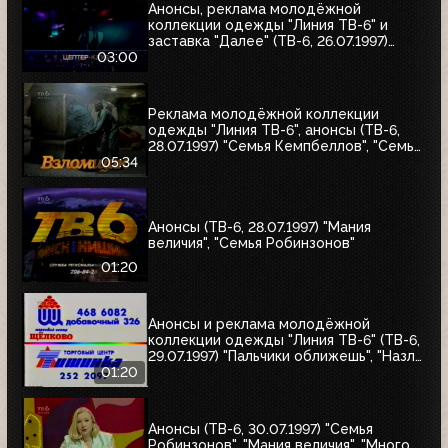
Анонсы, реклама молодёжной
коллекции одежды "Линия ТВ-6" и
заставка "Далее" (ТВ-6, 26.07.1997)
"Уходя - уходи", "Прости", "Редкий вид",
03:00
"Моё кино"
Реклама молодёжной коллекции
одежды "Линия ТВ-6", анонсы (ТВ-6,
28.07.1997) "Семья Кемпбеллов", "Семья
Робинзонов", "Великие ценности мира",
05:34
"Мания величия", "Много шума из
ничего", "Где находится нофелет?",
"Маленькая Вера", "Взломщик"
Анонсы (ТВ-6, 28.07.1997) "Мания
величия", "Семья Робинзонов"
01:20
Анонсы и реклама молодёжной
коллекции одежды "Линия ТВ-6" (ТВ-6,
29.07.1997) "Пальчики оближешь", "Назло
рекордам"
01:20
Анонсы (ТВ-6, 30.07.1997) "Семья
Робинзонов", "Мания величия", "Много