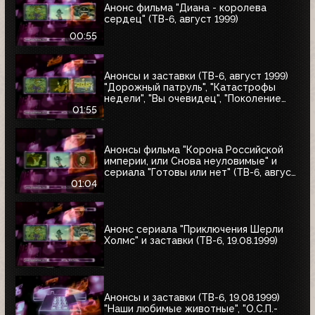
Анонс фильма "Диана - королева
сердец" (ТВ-6, август 1999)
00:55
Анонсы и заставки (ТВ-6, август 1999)
"Дорожный патруль", "Катастрофы
недели", "Вы очевидец", "Поколение
ТВ-6"
01:55
Анонсы фильма "Корона Российской
империи, или Снова неуловимые" и
сериала "Готовы или нет" (ТВ-6, август
1999)
01:04
Анонс сериала "Приключения Шерли
Холмс" и заставки (ТВ-6, 19.08.1999)
Анонсы и заставки (ТВ-6, 19.08.1999)
"Наши любимые животные", "О.С.П.-