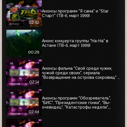
Анонсы программ "Я сама" и "Star
Старт" (ТВ-6, март 1999)
02:42
Анонс концерта группы "На-На" в
Астане (ТВ-6, март 1999)
00:29
Анонсы фильма "Свой среди чужих,
чужой среди своих", сериала
"Возвращение на острова сокровищ" и
"Найтмен" (ТВ-6, июнь 1999)
02:14
Анонсы программ "Обозреватель",
"БИС", "Президентские гонки", "Вы-
очевидец", "Катастрофы недели",
блока "Поколение ТВ-6" и заставка
02:44
"Далее" (ТВ-6, 04.07.1999)