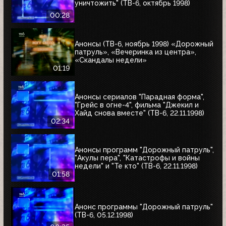
уничтожить" (ТВ-6, октябрь 1998)
00:28
Анонсы (ТВ-6, ноябрь 1998) «Дорожный
патруль», «Вечеринка из центра»,
«Скандалы недели»
01:19
Анонсы сериалов "Парадная форма",
"Грейс в огне-4", фильма "Джекил и
Хайд снова вместе" (ТВ-6, 22.11.1998)
02:34
Анонсы программ "Дорожный патруль",
"Акулы пера", "Катастрофы и войны
недели" и "Те кто" (ТВ-6, 22.11.1998)
01:58
Анонс программы "Дорожный патруль"
(ТВ-6, 05.12.1998)