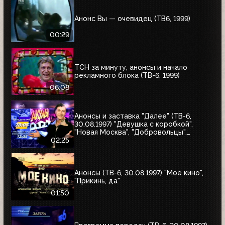
Анонс Вы — очевидец (ТВ6, 1999)
00:29
ТСН за минуту, анонсы и начало
рекламного блока (ТВ-6, 1999)
06:08
Анонсы и заставка "Далее" (ТВ-6,
30.08.1997) "Девушка с коробкой",
"Новая Москва", "Добровольцы",
"Июльский дождь", "Акулы пера",
02:25
"Профессия"
Анонсы (ТВ-6, 30.08.1997) "Моё кино",
"Прикинь, да"
01:50