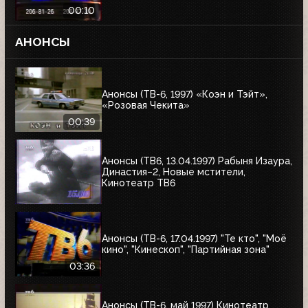
00:10
АНОНСЫ
Анонсы (ТВ-6, 1997) «Коэн и Тэйт»,
«Розовая Чекита»
00:39
Анонсы (ТВ6, 13.04.1997) Рабыня Изаура,
Династия–2, Новые мстители,
Кинотеатр ТВ6
Анонсы (ТВ-6, 17.04.1997) "Те кто", "Моё
кино", "Кинескоп", "Партийная зона"
03:36
Анонсы (ТВ-6, май 1997) Кинотеатр