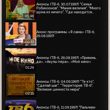
Анонсы (ТВ-6, 30.07.1997) "Семья
Робинзонов", "Мания величия", "Много
шума из ничего", "Где находится
нофелет?", "Маленькая Вера",
05:46
"Взломщик", "Моё кино", "Знак качества",
"Я сама"
Анонс программы «Я сама» (ТВ-6,
26.08.1997)
00:51
Анонсы (ТВ-6, 26.08.1997) «Прикинь,
да», «Акулы пера», «Моё кино»
01:29
Анонсы (ТВ-6, 04.09.1997) "Те кто",
"Сделай шаг", "Территория ТВ-6",
"Великие ценности мира"
02:15
Анонсы (ТВ-6, 11.09.1997) "Пальчики