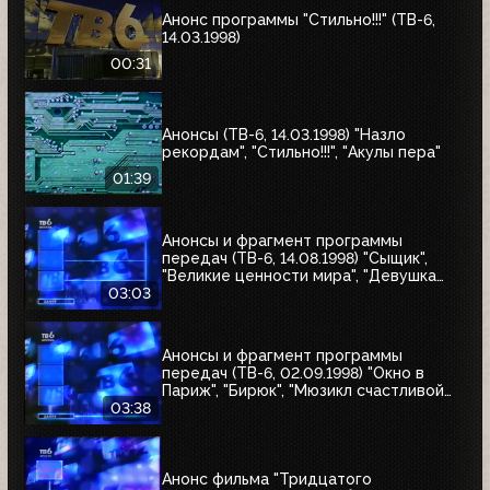
Анонс программы "Стильно!!!" (ТВ-6,
14.03.1998)
00:31
Анонсы (ТВ-6, 14.03.1998) "Назло
рекордам", "Стильно!!!", "Акулы пера"
01:39
Анонсы и фрагмент программы
передач (ТВ-6, 14.08.1998) "Сыщик",
"Великие ценности мира", "Девушка
угонщика", "Волчья кровь"
03:03
Анонсы и фрагмент программы
передач (ТВ-6, 02.09.1998) "Окно в
Париж", "Бирюк", "Мюзикл счастливой
любви", "Танкер "Дербент"", "Крылья",
03:38
"Рыбы-убийцы", "Армия тьмы", "Бриско
Каунти: Приключения на Диком Западе"
Анонс фильма "Тридцатого