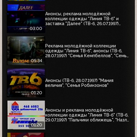
Анонсы, реклама молодёжной
коллекции одежды "Линия ТВ-6" и
заставка "Далее" (ТВ-6, 26.07.1997)
"Уходя - уходи", "Прости", "Редкий вид",
03:00
"Моё кино"
Реклама молодёжной коллекции
одежды "Линия ТВ-6", анонсы (ТВ-6,
28.07.1997) "Семья Кемпбеллов", "Семья
Робинзонов", "Великие ценности мира",
05:34
"Мания величия", "Много шума из
ничего", "Где находится нофелет?",
"Маленькая Вера", "Взломщик"
Анонсы (ТВ-6, 28.07.1997) "Мания
величия", "Семья Робинзонов"
01:20
Анонсы и реклама молодёжной
коллекции одежды "Линия ТВ-6" (ТВ-6,
29.07.1997) "Пальчики оближешь", "Назло
рекордам"
01:20