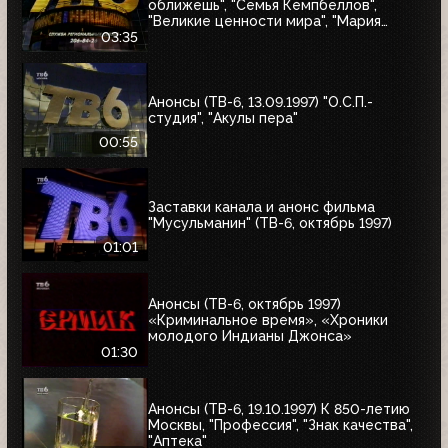
оближешь", "Семья Кемпбеллов",
"Великие ценности мира", "Мария
Антуанетта", Фестиваль ТВ-6 в
03:35
Сургуте, "Моё кино"
Анонсы (ТВ-6, 13.09.1997) "О.С.П.-
студия", "Акулы пера"
00:55
Заставки канала и анонс фильма
"Мусульманин" (ТВ-6, октябрь 1997)
01:01
Анонсы (ТВ-6, октябрь 1997)
«Криминальное время», «Хроники
молодого Индианы Джонса»
01:30
Анонсы (ТВ-6, 19.10.1997) К 850-летию
Москвы, "Профессия", "Знак качества",
"Аптека"