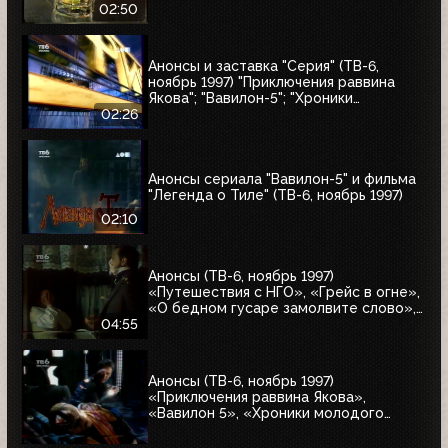
02:50
Анонсы и заставка "Серия" (ТВ-6,
ноябрь 1997) "Приключения раввина
Якова"; "Вавилон-5"; "Хроники
молодого Индианы Джонса"
02:26
Анонсы сериала "Вавилон-5" и фильма
"Легенда о Тиле" (ТВ-6, ноябрь 1997)
02:10
Анонсы (ТВ-6, ноябрь 1997)
«Путешествия с НГО», «Грейс в огне»,
«О бедном гусаре замолвите слово»,
«Христофор Колумб», «Великие тайны
04:55
и мифы XXI века»
Анонсы (ТВ-6, ноябрь 1997)
«Приключения раввина Якова»,
«Вавилон 5», «Хроники молодого
Индианы Джонса»