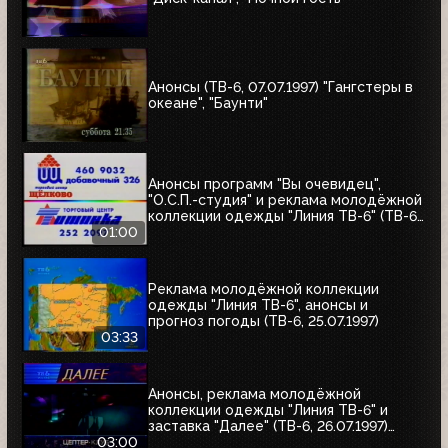
Анонсы (ТВ-6, 07.07.1997) "Гангстеры в
океане", "Баунти"
Анонсы программ "Вы очевидец",
"О.С.П.-студия" и реклама молодёжной
коллекции одежды "Линия ТВ-6" (ТВ-6,
25.07.1997)
01:00
Реклама молодёжной коллекции
одежды "Линия ТВ-6", анонсы и
прогноз погоды (ТВ-6, 25.07.1997)
03:33
Анонсы, реклама молодёжной
коллекции одежды "Линия ТВ-6" и
заставка "Далее" (ТВ-6, 26.07.1997)
"Уходя - уходи", "Прости", "Редкий вид",
03:00