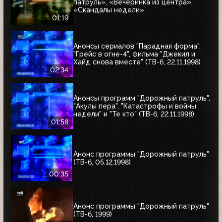
патруль», «Вечеринка из центра»,
«Скандалы недели»
01:19
Анонсы сериалов "Парадная форма",
"Грейс в огне-4", фильма "Джекил и
Хайд снова вместе" (ТВ-6, 22.11.1998)
02:34
Анонсы программ "Дорожный патруль",
"Акулы пера", "Катастрофы и войны
недели" и "Те кто" (ТВ-6, 22.11.1998)
01:58
Анонс программы "Дорожный патруль"
(ТВ-6, 05.12.1998)
00:35
Анонс программы "Дорожный патруль"
(ТВ-6, 1999)