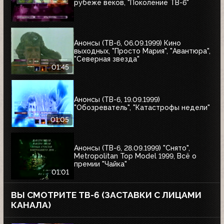
рубеже веков, "Поколение ТВ-6"
Анонсы (ТВ-6, 06.09.1999) Кино
выходных, "Просто Мария", "Авантюра",
"Северная звезда"
01:45
Анонсы (ТВ-6, 19.09.1999)
"Обозреватель", "Катастрофы недели"
01:05
Анонсы (ТВ-6, 28.09.1999) "Снято",
Metropolitan Top Model 1999, Всё о
премии "Чайка"
01:01
ВЫ СМОТРИТЕ ТВ-6 (ЗАСТАВКИ С ЛИЦАМИ
КАНАЛА)