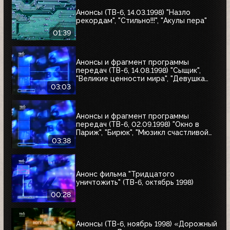
Анонсы (ТВ-6, 14.03.1998) "Назло
рекордам", "Стильно!!!", "Акулы пера"
01:39
Анонсы и фрагмент программы
передач (ТВ-6, 14.08.1998) "Сыщик",
"Великие ценности мира", "Девушка
угонщика", "Волчья кровь"
03:03
Анонсы и фрагмент программы
передач (ТВ-6, 02.09.1998) "Окно в
Париж", "Бирюк", "Мюзикл счастливой
любви", "Танкер "Дербент"", "Крылья",
03:38
"Рыбы-убийцы", "Армия тьмы", "Бриско
Каунти: Приключения на Диком Западе"
Анонс фильма "Тридцатого
уничтожить" (ТВ-6, октябрь 1998)
00:28
Анонсы (ТВ-6, ноябрь 1998) «Дорожный