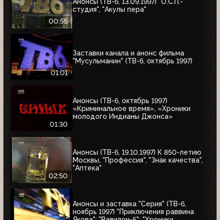
Анонсы (ТВ-6, 13.09.1997) "О.С.П.-
студия", "Акулы пера"
00:55
Заставки канала и анонс фильма
"Мусульманин" (ТВ-6, октябрь 1997)
01:01
Анонсы (ТВ-6, октябрь 1997)
«Криминальное время», «Хроники
молодого Индианы Джонса»
01:30
Анонсы (ТВ-6, 19.10.1997) К 850-летию
Москвы, "Профессия", "Знак качества",
"Аптека"
02:50
Анонсы и заставка "Серия" (ТВ-6,
ноябрь 1997) "Приключения раввина
Якова"; "Вавилон-5"; "Хроники