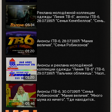
"Моё кино"
Реклама молодёжной коллекции
одежды "Линия ТВ-6", анонсы (ТВ-6,
28.07.1997) "Семья Кемпбеллов", "Семья
Робинзонов", "Великие ценности мира",
05:34
"Мания величия", "Много шума из
ничего", "Где находится нофелет?",
"Маленькая Вера", "Взломщик"
Анонсы (ТВ-6, 28.07.1997) "Мания
величия", "Семья Робинзонов"
01:20
Анонсы и реклама молодёжной
коллекции одежды "Линия ТВ-6" (ТВ-6,
29.07.1997) "Пальчики оближешь", "Назло
рекордам"
01:20
Анонсы (ТВ-6, 30.07.1997) "Семья
Робинзонов", "Мания величия", "Много
шума из ничего", "Где находится
нофелет?", "Маленькая Вера",
05:46
"Взломщик", "Моё кино", "Знак качества",
"Я сама"