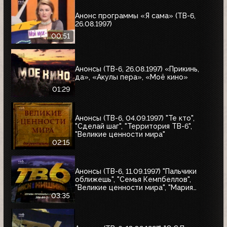
Анонс программы «Я сама» (ТВ-6,
26.08.1997)
00:51
Анонсы (ТВ-6, 26.08.1997) «Прикинь,
да», «Акулы пера», «Моё кино»
01:29
Анонсы (ТВ-6, 04.09.1997) "Те кто",
"Сделай шаг", "Территория ТВ-6",
"Великие ценности мира"
02:15
Анонсы (ТВ-6, 11.09.1997) "Пальчики
оближешь", "Семья Кемпбеллов",
"Великие ценности мира", "Мария
Антуанетта", Фестиваль ТВ-6 в
03:35
Сургуте, "Моё кино"