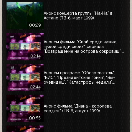
Анонс концерта группы "На-На" в
Астане (ТВ-6, март 1999)
00:29
Анонсы фильма "Свой среди чужих,
чужой среди своих", сериала
"Возвращение на острова сокровищ" и
"Найтмен" (ТВ-6, июнь 1999)
02:14
Анонсы программ "Обозреватель",
"БИС", "Президентские гонки", "Вы-
очевидец", "Катастрофы недели",
блока "Поколение ТВ-6" и заставка
02:44
"Далее" (ТВ-6, 04.07.1999)
Анонс фильма "Диана - королева
сердец" (ТВ-6, август 1999)
00:55