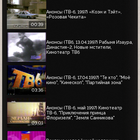
Анонсы (ТВ-6, 1997) «Коэн и Тэйт»,
«Розовая Чекита»
00:39
Анонсы (ТВ6, 13.04.1997) Рабыня Изаура,
Династия–2, Новые мстители,
Кинотеатр ТВ6
Анонсы (ТВ-6, 17.04.1997) "Те кто", "Моё
кино", "Кинескоп", "Партийная зона"
03:36
Анонсы (ТВ-6, май 1997) Кинотеатр
ТВ-6, "Приключения принца
Флоризеля", "Земля Санникова"
03:01