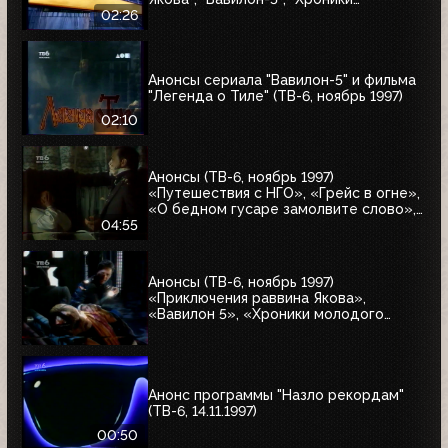
молодого Индианы Джонса"
02:26
Анонсы сериала "Вавилон-5" и фильма
"Легенда о Тиле" (ТВ-6, ноябрь 1997)
02:10
Анонсы (ТВ-6, ноябрь 1997)
«Путешествия с НГО», «Грейс в огне»,
«О бедном гусаре замолвите слово»,
«Христофор Колумб», «Великие тайны
04:55
и мифы XXI века»
Анонсы (ТВ-6, ноябрь 1997)
«Приключения раввина Якова»,
«Вавилон 5», «Хроники молодого
Индианы Джонса»
Анонс программы "Назло рекордам"
(ТВ-6, 14.11.1997)
00:50