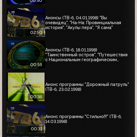
00:50
Анонсы (ТВ-6, 04.01.1998) "Вы
очевидец", "На-На: Провинциальная
история", "Акулы пера", "Я сама"
02:50
Анонсы (ТВ-6, 18.01.1998)
"Таинственный остров", "Путешествия
с Национальным географическим
обществом"
00:55
Анонс программы "Дорожный патруль"
(ТВ-6, 23.02.1998)
00:36
Анонс программы "Стильно!!!" (ТВ-6,
14.03.1998)
00:31