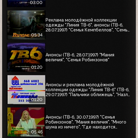
"Уходя - уходи", "Прости", "Редкий вид",
03:00
"Моё кино"
Реклама молодёжной коллекции
одежды "Линия ТВ-6", анонсы (ТВ-6,
28.07.1997) "Семья Кемпбеллов", "Семья
Робинзонов", "Великие ценности мира",
05:34
"Мания величия", "Много шума из
ничего", "Где находится нофелет?",
"Маленькая Вера", "Взломщик"
Анонсы (ТВ-6, 28.07.1997) "Мания
величия", "Семья Робинзонов"
01:20
Анонсы и реклама молодёжной
коллекции одежды "Линия ТВ-6" (ТВ-6,
29.07.1997) "Пальчики оближешь", "Назло
рекордам"
01:20
Анонсы (ТВ-6, 30.07.1997) "Семья
Робинзонов", "Мания величия", "Много
шума из ничего", "Где находится
нофелет?", "Маленькая Вера",
05:46
"Взломщик", "Моё кино", "Знак качества",