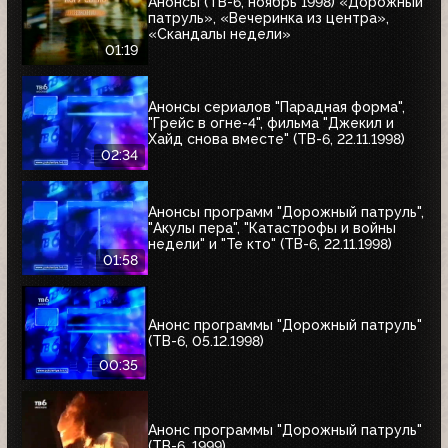
Анонсы (ТВ-6, ноябрь 1998) «Дорожный
патруль», «Вечеринка из центра»,
«Скандалы недели»
01:19
Анонсы сериалов "Парадная форма",
"Грейс в огне-4", фильма "Джекил и
Хайд снова вместе" (ТВ-6, 22.11.1998)
02:34
Анонсы программ "Дорожный патруль",
"Акулы пера", "Катастрофы и войны
недели" и "Те кто" (ТВ-6, 22.11.1998)
01:58
Анонс программы "Дорожный патруль"
(ТВ-6, 05.12.1998)
00:35
Анонс программы "Дорожный патруль"
(ТВ-6, 1999)