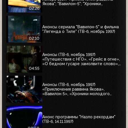
Якова"; "Вавилон-5"; "Хроники
молодого Индианы Джонса"
02:26
Анонсы сериала "Вавилон-5" и фильма
"Легенда о Тиле" (ТВ-6, ноябрь 1997)
02:10
Анонсы (ТВ-6, ноябрь 1997)
«Путешествия с НГО», «Грейс в огне»,
«О бедном гусаре замолвите слово»,
«Христофор Колумб», «Великие тайны
04:55
и мифы XXI века»
Анонсы (ТВ-6, ноябрь 1997)
«Приключения раввина Якова»,
«Вавилон 5», «Хроники молодого
Индианы Джонса»
Анонс программы "Назло рекордам"
(ТВ-6, 14.11.1997)