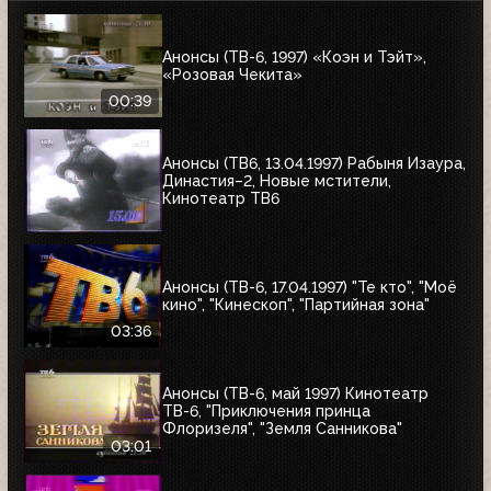
Анонсы (ТВ-6, 1997) «Коэн и Тэйт»,
«Розовая Чекита»
00:39
Анонсы (ТВ6, 13.04.1997) Рабыня Изаура,
Династия–2, Новые мстители,
Кинотеатр ТВ6
Анонсы (ТВ-6, 17.04.1997) "Те кто", "Моё
кино", "Кинескоп", "Партийная зона"
03:36
Анонсы (ТВ-6, май 1997) Кинотеатр
ТВ-6, "Приключения принца
Флоризеля", "Земля Санникова"
03:01