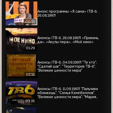
"Я сама"
Анонс программы «Я сама» (ТВ-6,
26.08.1997)
00:51
Анонсы (ТВ-6, 26.08.1997) «Прикинь,
да», «Акулы пера», «Моё кино»
01:29
Анонсы (ТВ-6, 04.09.1997) "Те кто",
"Сделай шаг", "Территория ТВ-6",
"Великие ценности мира"
02:15
Анонсы (ТВ-6, 11.09.1997) "Пальчики
оближешь", "Семья Кемпбеллов",
"Великие ценности мира", "Мария
Антуанетта", Фестиваль ТВ-6 в
03:35
Сургуте, "Моё кино"