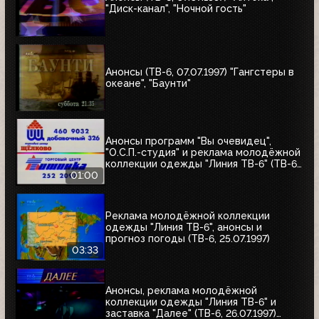
"Диск-канал", "Ночной гость"
Анонсы (ТВ-6, 07.07.1997) "Гангстеры в
океане", "Баунти"
Анонсы программ "Вы очевидец",
"О.С.П.-студия" и реклама молодёжной
коллекции одежды "Линия ТВ-6" (ТВ-6,
25.07.1997)
01:00
Реклама молодёжной коллекции
одежды "Линия ТВ-6", анонсы и
прогноз погоды (ТВ-6, 25.07.1997)
03:33
Анонсы, реклама молодёжной
коллекции одежды "Линия ТВ-6" и
заставка "Далее" (ТВ-6, 26.07.1997)