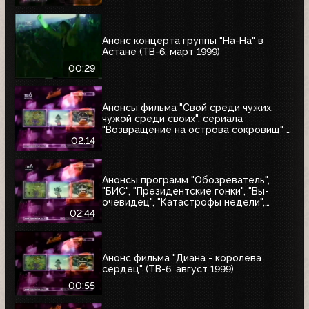
Анонс концерта группы "На-На" в
Астане (ТВ-6, март 1999)
00:29
Анонсы фильма "Свой среди чужих,
чужой среди своих", сериала
"Возвращение на острова сокровищ" и
"Найтмен" (ТВ-6, июнь 1999)
02:14
Анонсы программ "Обозреватель",
"БИС", "Президентские гонки", "Вы-
очевидец", "Катастрофы недели",
блока "Поколение ТВ-6" и заставка
02:44
"Далее" (ТВ-6, 04.07.1999)
Анонс фильма "Диана - королева
сердец" (ТВ-6, август 1999)
00:55