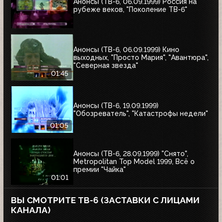
Анонсы (ТВ-6, 06.09.1999) Россия на
рубеже веков, "Поколение ТВ-6"
Анонсы (ТВ-6, 06.09.1999) Кино
выходных, "Просто Мария", "Авантюра",
"Северная звезда"
01:45
Анонсы (ТВ-6, 19.09.1999)
"Обозреватель", "Катастрофы недели"
01:05
Анонсы (ТВ-6, 28.09.1999) "Снято",
Metropolitan Top Model 1999, Всё о
премии "Чайка"
01:01
ВЫ СМОТРИТЕ ТВ-6 (ЗАСТАВКИ С ЛИЦАМИ
КАНАЛА)