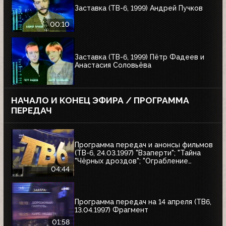
Заставка (ТВ-6, 1999) Андрей Пучков
00:10
Заставка (ТВ-6, 1999) Пётр Фадеев и
Анастасия Соловьёва
НАЧАЛО И КОНЕЦ ЭФИРА / ПРОГРАММА
ПЕРЕДАЧ
Программа передач и анонсы фильмов
(ТВ-6, 24.03.1997) "Взаперти"; "Тайна
"Чёрных дроздов"; "Ограбление
Бринкс"; "Служебный роман"
04:44
Программа передач на 14 апреля (ТВ6,
13.04.1997) Фрагмент
01:58