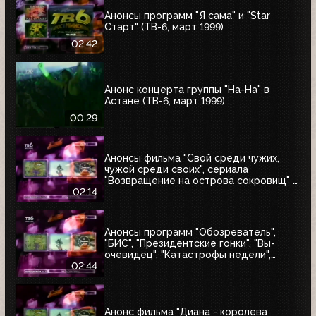
Анонсы программ "Я сама" и "Star
Старт" (ТВ-6, март 1999)
02:42
Анонс концерта группы "На-На" в
Астане (ТВ-6, март 1999)
00:29
Анонсы фильма "Свой среди чужих,
чужой среди своих", сериала
"Возвращение на острова сокровищ" и
"Найтмен" (ТВ-6, июнь 1999)
02:14
Анонсы программ "Обозреватель",
"БИС", "Президентские гонки", "Вы-
очевидец", "Катастрофы недели",
блока "Поколение ТВ-6" и заставка
02:44
"Далее" (ТВ-6, 04.07.1999)
Анонс фильма "Диана - королева