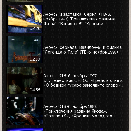
Анонсы и заставка "Серия" (ТВ-6,
ноябрь 1997) "Приключения раввина
Якова"; "Вавилон-5"; "Хроники
молодого Индианы Джонса"
02:26
Анонсы сериала "Вавилон-5" и фильма
"Легенда о Тиле" (ТВ-6, ноябрь 1997)
02:10
Анонсы (ТВ-6, ноябрь 1997)
«Путешествия с НГО», «Грейс в огне»,
«О бедном гусаре замолвите слово»,
«Христофор Колумб», «Великие тайны
04:55
и мифы XXI века»
Анонсы (ТВ-6, ноябрь 1997)
«Приключения раввина Якова»,
«Вавилон 5», «Хроники молодого
Индианы Джонса»