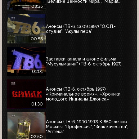
"Великие ценности мира", "Мария
Антуанетта", Фестиваль ТВ-6 в
03:35
Сургуте, "Моё кино"
Анонсы (ТВ-6, 13.09.1997) "О.С.П.-
студия", "Акулы пера"
00:55
Заставки канала и анонс фильма
"Мусульманин" (ТВ-6, октябрь 1997)
01:01
Анонсы (ТВ-6, октябрь 1997)
«Криминальное время», «Хроники
молодого Индианы Джонса»
01:30
Анонсы (ТВ-6, 19.10.1997) К 850-летию
Москвы, "Профессия", "Знак качества",
"Аптека"
02:50