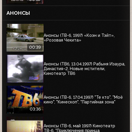
АНОНСЫ
Анонсы (ТВ-6, 1997) «Коэн и Тэйт»,
«Розовая Чекита»
00:39
Анонсы (ТВ6, 13.04.1997) Рабыня Изаура,
Династия–2, Новые мстители,
Кинотеатр ТВ6
Анонсы (ТВ-6, 17.04.1997) "Те кто", "Моё
кино", "Кинескоп", "Партийная зона"
03:36
Анонсы (ТВ-6, май 1997) Кинотеатр
ТВ-6, "Приключения принца