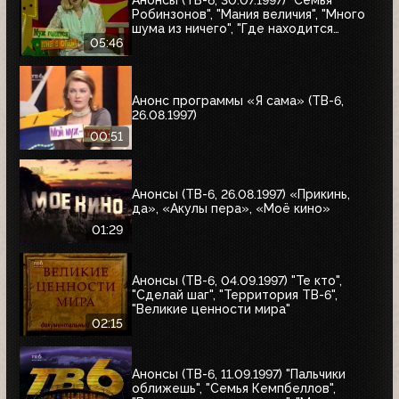
Анонсы (ТВ-6, 30.07.1997) "Семья
Робинзонов", "Мания величия", "Много
шума из ничего", "Где находится
нофелет?", "Маленькая Вера",
05:46
"Взломщик", "Моё кино", "Знак качества",
"Я сама"
Анонс программы «Я сама» (ТВ-6,
26.08.1997)
00:51
Анонсы (ТВ-6, 26.08.1997) «Прикинь,
да», «Акулы пера», «Моё кино»
01:29
Анонсы (ТВ-6, 04.09.1997) "Те кто",
"Сделай шаг", "Территория ТВ-6",
"Великие ценности мира"
02:15
Анонсы (ТВ-6, 11.09.1997) "Пальчики
оближешь", "Семья Кемпбеллов",