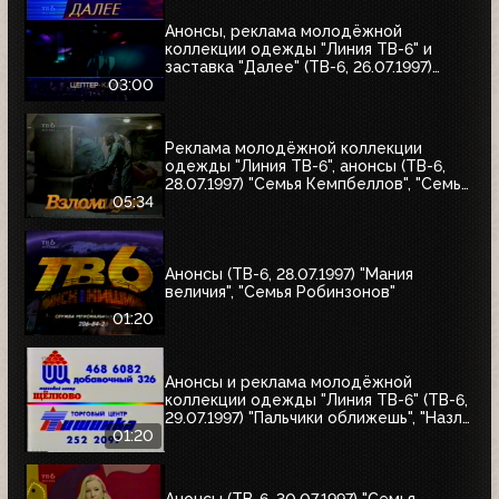
Анонсы, реклама молодёжной
коллекции одежды "Линия ТВ-6" и
заставка "Далее" (ТВ-6, 26.07.1997)
"Уходя - уходи", "Прости", "Редкий вид",
03:00
"Моё кино"
Реклама молодёжной коллекции
одежды "Линия ТВ-6", анонсы (ТВ-6,
28.07.1997) "Семья Кемпбеллов", "Семья
Робинзонов", "Великие ценности мира",
05:34
"Мания величия", "Много шума из
ничего", "Где находится нофелет?",
"Маленькая Вера", "Взломщик"
Анонсы (ТВ-6, 28.07.1997) "Мания
величия", "Семья Робинзонов"
01:20
Анонсы и реклама молодёжной
коллекции одежды "Линия ТВ-6" (ТВ-6,
29.07.1997) "Пальчики оближешь", "Назло
рекордам"
01:20