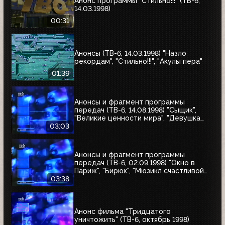
Анонс программы "Стильно!!!" (ТВ-6,
14.03.1998)
00:31
Анонсы (ТВ-6, 14.03.1998) "Назло
рекордам", "Стильно!!!", "Акулы пера"
01:39
Анонсы и фрагмент программы
передач (ТВ-6, 14.08.1998) "Сыщик",
"Великие ценности мира", "Девушка
угонщика", "Волчья кровь"
03:03
Анонсы и фрагмент программы
передач (ТВ-6, 02.09.1998) "Окно в
Париж", "Бирюк", "Мюзикл счастливой
любви", "Танкер "Дербент"", "Крылья",
03:38
"Рыбы-убийцы", "Армия тьмы", "Бриско
Каунти: Приключения на Диком Западе"
Анонс фильма "Тридцатого
уничтожить" (ТВ-6, октябрь 1998)