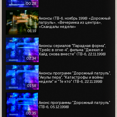
00:28
Анонсы (ТВ-6, ноябрь 1998) «Дорожный
патруль», «Вечеринка из центра»,
«Скандалы недели»
01:19
Анонсы сериалов "Парадная форма",
"Грейс в огне-4", фильма "Джекил и
Хайд снова вместе" (ТВ-6, 22.11.1998)
02:34
Анонсы программ "Дорожный патруль",
"Акулы пера", "Катастрофы и войны
недели" и "Те кто" (ТВ-6, 22.11.1998)
01:58
Анонс программы "Дорожный патруль"
(ТВ-6, 05.12.1998)
00:35