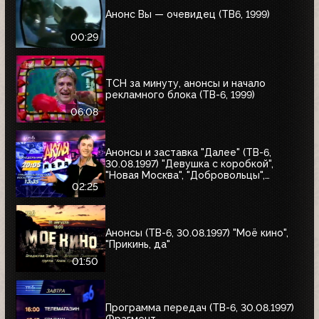
Анонс Вы — очевидец (ТВ6, 1999)
00:29
ТСН за минуту, анонсы и начало
рекламного блока (ТВ-6, 1999)
06:08
Анонсы и заставка "Далее" (ТВ-6,
30.08.1997) "Девушка с коробкой",
"Новая Москва", "Добровольцы",
"Июльский дождь", "Акулы пера",
02:25
"Профессия"
Анонсы (ТВ-6, 30.08.1997) "Моё кино",
"Прикинь, да"
01:50
Программа передач (ТВ-6, 30.08.1997)