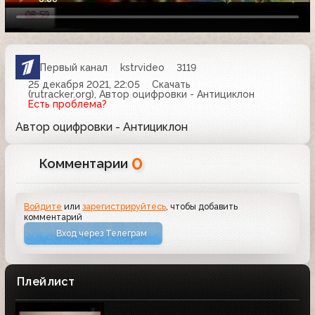
Первый канал
kstrvideo
3119
25 декабря 2021, 22:05
Скачать
(rutracker.org), Автор оцифровки - Антициклон
Есть проблема?
Автор оцифровки - Антициклон
0
Комментарии
Войдите
или
зарегистрируйтесь
, чтобы добавить
комментарий
Вход через Телеграм
Плейлист