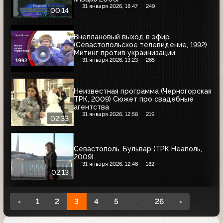
31 января 2026, 18:47
249
00:14
Внеплановый выход в эфир
(Севастопольское телевидение, 1992)
Митинг против украинизации
31 января 2026, 13:23
265
Неизвестная программа (Черногорская
ТРК, 2009) Сюжет про свадебные
агентства
31 января 2026, 12:58
219
02:33
Севастополь. Бульвар (ТРК Неаполь,
2009)
31 января 2026, 12:46
182
02:13
‹
1
2
3
4
5
...
26
›