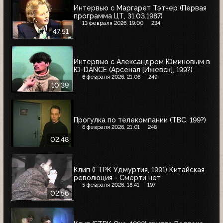
Интервью с Маргарет Тэтчер (Первая
программа ЦТ, 31.03.1987)
13 февраля 2026, 19:00
234
47:51
Интервью с Александром Юминовым в
Ю-DANCE (Арсенал [Ижевск], 199?)
6 февраля 2026, 21:06
249
10:39
Прогулка по телекомпании (ТВС, 199?)
6 февраля 2026, 21:01
248
02:48
Клип (ГТРК Удмуртия, 1991) Китайская
революция - Смерти нет
5 февраля 2026, 18:41
197
02:56