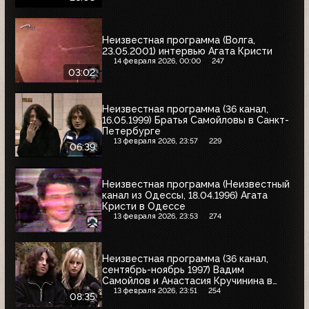
Неизвестная программа (Волга,
23.05.2001) интервью Агата Кристи
14 февраля 2026, 00:00
247
03:02
Неизвестная программа (36 канал,
16.05.1999) Братья Самойловы в Санкт-
Петербурге
13 февраля 2026, 23:57
229
06:39
Неизвестная программа (Неизвестный
канал из Одессы, 18.04.1996) Агата
Кристи в Одессе
13 февраля 2026, 23:53
274
Неизвестная программа (36 канал,
сентябрь-ноябрь 1997) Вадим
Самойлов и Анастасия Кручинина в
Питере
13 февраля 2026, 23:51
254
08:35