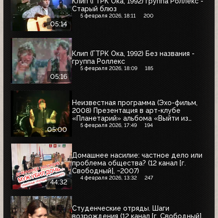
Клип (ГТРК Ока, 1992) группа Роллекс -
Старый блюз
5 февраля 2026, 18:11
200
05:14
Клип (ГТРК Ока, 1992) Без названия -
группа Роллекс
5 февраля 2026, 18:09
185
05:16
Неизвестная программа (Эхо-фильм,
2008) Презентация в арт-клубе
«Планетарий» альбома «Выйти из
Круга» группы ДХ
5 февраля 2026, 17:49
194
05:00
Домашнее насилие: частное дело или
проблема общества? (12 канал [г.
Свободный], ~2007)
4 февраля 2026, 13:32
247
44:32
Студенческие отряды. Шаги
возрождения (12 канал [г. Свободный],