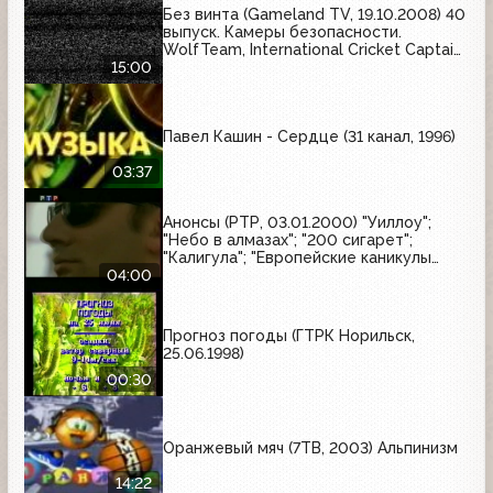
Без винта (Gameland TV, 19.10.2008) 40
выпуск. Камеры безопасности.
WolfTeam, International Cricket Captain
2008, Lost Planet: Extreme
15:00
Павел Кашин - Сердце (31 канал, 1996)
03:37
Анонсы (РТР, 03.01.2000) "Уиллоу";
"Небо в алмазах"; "200 сигарет";
"Калигула"; "Европейские каникулы
придурков"; "Эпидемия"; "Семья
04:00
напрокат"
Прогноз погоды (ГТРК Норильск,
25.06.1998)
00:30
Оранжевый мяч (7ТВ, 2003) Альпинизм
14:22