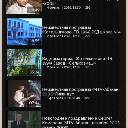
~2005)
4 февраля 2026, 13:30
216
08:49
Неизвестная программа
(Котельниково-ТВ, 1994) ЖД школа №4
2 февраля 2026, 12:32
299
18:55
Видеоматериал (Котельниково-ТВ,
1994) Завод «Сельхозмаш»
2 февраля 2026, 12:32
331
35:34
Неизвестная программа (MTV-Абакан,
2003) Ликвидус
1 февраля 2026, 11:48
329
07:44
Новогоднее поздравление Сергея
Комарова (MTV-Абакан, декабрь 2005-
январь 2006)