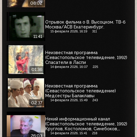
08:02
Отрывок фильма о В. Высоцком. ТВ-6
Москва/АСВ Екатеринбург.
15 февраля 2026, 16:19
311
11:41
Неизвестная программа
(Севастопольское телевидение, 1992)
Спасатели в Ласпи
14 февраля 2026, 16:07
225
01:36
Неизвестная программа
(Севастопольское телевидение)
Медсестры Балаклавы
14 февраля 2026, 15:49
243
02:37
Некий информационный канал
(Севастопольское телевидение, 1992)
Круглов, Костоломов, Синебоков,
Михайлов
14 февраля 2026, 15:41
218
26:03