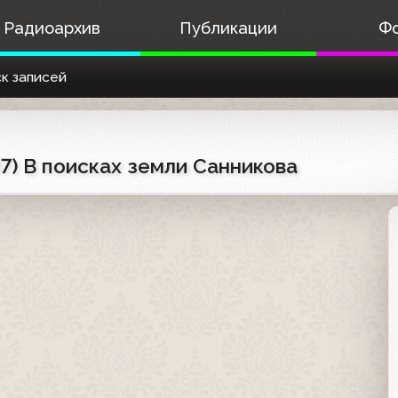
Радиоархив
Публикации
Ф
к записей
7) В поисках земли Санникова