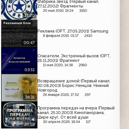
Фабрика звёзд (Первый канал,
27.12.2002) Фрагменты
20 мая 2019, 19:24
3160
13:20
Рекламный блок
Реклама (ОРТ, 27.05.2001) Samsung
8 февраля 2019, 01:17
2410
00:47
Спасатели. Экстренный вызов (ОРТ,
25.11.2001) Фрагмент
11 мая 2020, 14:38
2960
03:51
Возвращение домой (Первый канал,
30.08.2003) Борис Немцов. Нижний
Новгород
26 января 2026, 17:52
297
38:31
Программа передач на вчера (Первый
канал, 25.10.2003) Кинопанорама,
Шире круг, От всей души
30 апреля 2026, 18:04
117
38:59