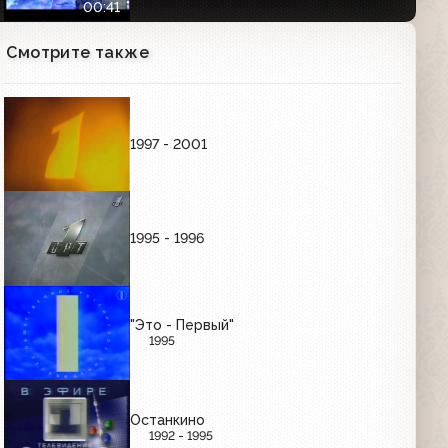
00:41
Смотрите также
Анонс документального фильма
"Родить в 60" (Первый канал,
28.09.2005)
00:45
1997 - 2001
Анонс программы "Большие гонки"
(Первый канал, 28.09.2005)
1995 - 1996
Анонс фестиваля КВН-2005 в Сочи
(Первый канал, 01.10.2005)
00:32
"Это - Первый"
1995
Анонс фильма "Багровые реки"
(Первый канал, 21.10.2005)
Останкино
00:57
1992 - 1995