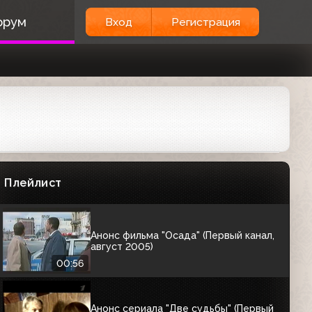
Анонсы (Первый канал, 28.07.2005)
орум
Вход
Регистрация
Юбилейный концерт Владимира
Кузьмина; Праздничный концерт;
"Остаться в живых"
01:31
Анонс сериала "Две судьбы" (Первый
канал, 28.07.2005)
00:59
Анонс фильма "Стой, а то мама будет
стрелять" (Первый канал, август 2005)
Плейлист
00:56
Анонс фильма "Осада" (Первый канал,
август 2005)
00:56
Анонс сериала "Две судьбы" (Первый