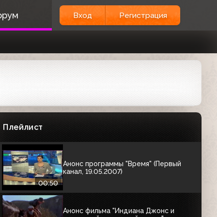
Анонс программы "Сокровище нации"
орум
Вход
Регистрация
(Первый канал, июль 2009) 1 вариант
00:58
Анонс программы "Сокровище нации"
(Первый канал, июль 2009) 2 вариант
00:40
Анонс программы "Сокровище нации"
(Первый канал, июль 2009) 3 вариант
Плейлист
00:40
Анонс программы "Время" (Первый
канал, 19.05.2007)
00:50
Анонс фильма "Индиана Джонс и