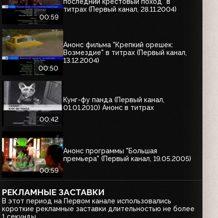
последний крестовый поход" в
титрах (Первый канал, 28.11.2004)
00:59
Анонс фильма "Крепкий орешек:
Возмездие" в титрах (Первый канал,
13.12.2004)
00:50
Кунг-фу панда (Первый канал,
01.01.2010) Анонс в титрах
00:42
Анонс программы "Большая
премьера" (Первый канал, 19.05.2005)
00:59
РЕКЛАМНЫЕ ЗАСТАВКИ
В этот период на Первом канале использовались
короткие рекламные заставки длительностью не более
1 секунды.