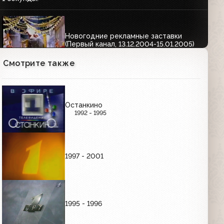
Новогодние рекламные заставки
(Первый канал, 13.12.2004-15.01.2005)
01:25
Смотрите также
Рекламная заставка (Первый канал,
2006) Формула Первого
Останкино
1992 - 1995
Рекламная заставка (Первый канал,
2006) Новогодняя
1997 - 2001
ЗАСТАВКИ
1995 - 1996
Заставка перехода на ночной эфир