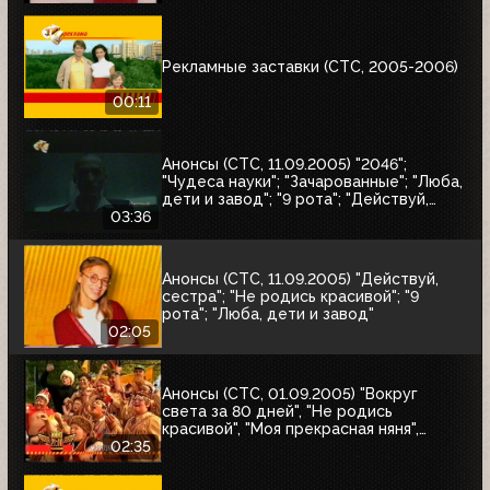
Рекламные заставки (СТС, 2005-2006)
00:11
Анонсы (СТС, 11.09.2005) "2046";
"Чудеса науки"; "Зачарованные"; "Люба,
дети и завод"; "9 рота"; "Действуй,
сестра"; "Не родись красивой"
03:36
Анонсы (СТС, 11.09.2005) "Действуй,
сестра"; "Не родись красивой"; "9
рота"; "Люба, дети и завод"
02:05
Анонсы (СТС, 01.09.2005) "Вокруг
света за 80 дней", "Не родись
красивой", "Моя прекрасная няня",
"Жирдяй", Жизнь прекрасна
02:35