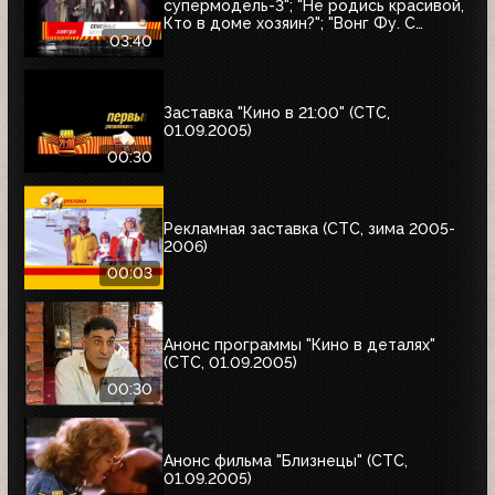
супермодель-3"; "Не родись красивой,
Кто в доме хозяин?"; "Вонг Фу. С
благодарностью за всё"; "Семейные
03:40
ценности Аддамсов"; "Дом летающих
кинжалов"
Заставка "Кино в 21:00" (СТС,
01.09.2005)
00:30
Рекламная заставка (СТС, зима 2005-
2006)
00:03
Анонс программы "Кино в деталях"
(СТС, 01.09.2005)
00:30
Анонс фильма "Близнецы" (СТС,
01.09.2005)