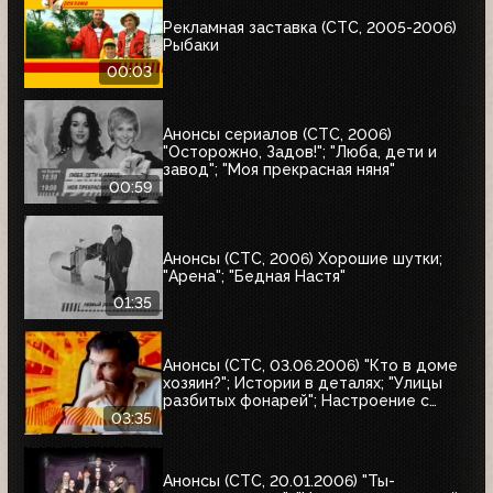
Рекламная заставка (СТС, 2005-2006)
Рыбаки
00:03
Анонсы сериалов (СТС, 2006)
"Осторожно, Задов!"; "Люба, дети и
завод"; "Моя прекрасная няня"
00:59
Анонсы (СТС, 2006) Хорошие шутки;
"Арена"; "Бедная Настя"
01:35
Анонсы (СТС, 03.06.2006) "Кто в доме
хозяин?"; Истории в деталях; "Улицы
разбитых фонарей"; Настроение с
Евгением Гришковцом, "Школа "Чёрная
03:35
дыра"; Кино в деталях
Анонсы (СТС, 20.01.2006) "Ты-