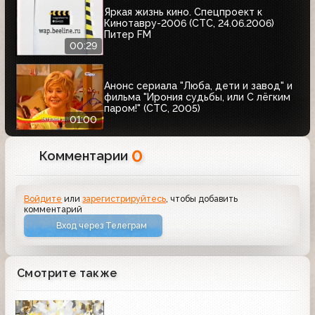
Яркая жизнь кино. Спецпроект к
Кинотавру-2006 (СТС, 24.06.2006)
Питер FM
00:29
Анонс сериала "Люба, дети и завод" и
фильма "Ирония судьбы, или С лёгким
паром!" (СТС, 2005)
01:00
0
Комментарии
Войдите
или
зарегистрируйтесь
, чтобы добавить
комментарий
Вход через Телеграм
Смотрите также