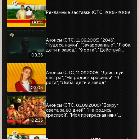
Рекламные заставки (СТС, 2005-2006)
00:11
Анонсы (СТС, 11.09.2005) "2046";
"Чудеса науки"; "Зачарованные"; "Люба,
дети и завод"; "9 рота"; "Действуй,
сестра"; "Не родись красивой"
03:36
Анонсы (СТС, 11.09.2005) "Действуй,
сестра"; "Не родись красивой"; "9
рота"; "Люба, дети и завод"
02:05
Анонсы (СТС, 01.09.2005) "Вокруг
света за 80 дней", "Не родись
красивой", "Моя прекрасная няня",
"Жирдяй", Жизнь прекрасна
02:35