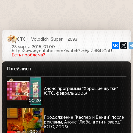
СТС
Volodich_Super
2593
28 марта 2015, 01:00
http://www.youtube.com/watch?v=AjaZdB4JCoU
Есть проблема?
Плейлист
Анонс программы "Хорошие шутки"
(СТС, февраль 2006)
00:20
Продолжение "Каспер и Венди" после
рекламы, Анонс "Люба, дети и завод"
(СТС, 2005)
00:24