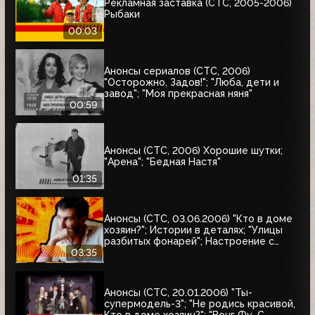
Рекламная заставка (СТС, 2005-2006)
Рыбаки
00:03
Анонсы сериалов (СТС, 2006)
"Осторожно, Задов!"; "Люба, дети и
завод"; "Моя прекрасная няня"
00:59
Анонсы (СТС, 2006) Хорошие шутки;
"Арена"; "Бедная Настя"
01:35
Анонсы (СТС, 03.06.2006) "Кто в доме
хозяин?"; Истории в деталях; "Улицы
разбитых фонарей"; Настроение с
Евгением Гришковцом, "Школа "Чёрная
03:35
дыра"; Кино в деталях
Анонсы (СТС, 20.01.2006) "Ты-
супермодель-3"; "Не родись красивой,