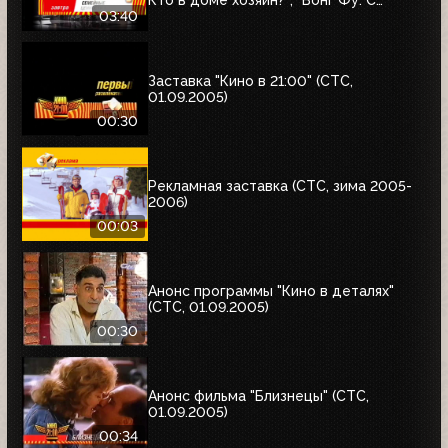
Кто в доме хозяин?"; "Вонг Фу. С
благодарностью за всё"; "Семейные
03:40
ценности Аддамсов"; "Дом летающих
кинжалов"
Заставка "Кино в 21:00" (СТС,
01.09.2005)
00:30
Рекламная заставка (СТС, зима 2005-
2006)
00:03
Анонс программы "Кино в деталях"
(СТС, 01.09.2005)
00:30
Анонс фильма "Близнецы" (СТС,
01.09.2005)
00:34