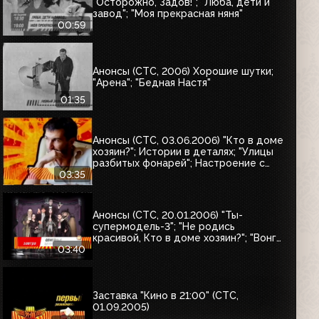
"Осторожно, Задов!"; "Люба, дети и
завод"; "Моя прекрасная няня"
00:59
Анонсы (СТС, 2006) Хорошие шутки;
"Арена"; "Бедная Настя"
01:35
Анонсы (СТС, 03.06.2006) "Кто в доме
хозяин?"; Истории в деталях; "Улицы
разбитых фонарей"; Настроение с
Евгением Гришковцом, "Школа
03:35
"Чёрная дыра"; Кино в деталях
Анонсы (СТС, 20.01.2006) "Ты-
супермодель-3"; "Не родись
красивой, Кто в доме хозяин?"; "Вонг
Фу. С благодарностью за всё";
03:40
"Семейные ценности Аддамсов";
"Дом летающих кинжалов"
Заставка "Кино в 21:00" (СТС,
01.09.2005)