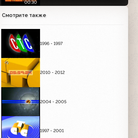
00:30
Смотрите также
Рекламная заставка (СТС, зима 2005-
2006)
00:03
1996 - 1997
Анонс программы "Кино в деталях"
(СТС, 01.09.2005)
00:30
2010 - 2012
Анонс фильма "Близнецы" (СТС,
01.09.2005)
00:34
2004 - 2005
Анонс фильма "9 рота" (СТС,
01.09.2005)
1997 - 2001
00:34