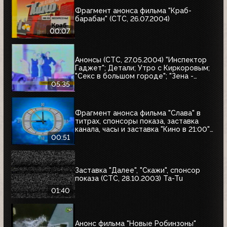
Фрагмент анонса фильма "Краб-
барабан" (СТС, 26.07.2004)
00:07
Анонсы (СТС, 27.05.2004) "Инспектор
Гаджет"; Детали; Утро с Киркоровым;
"Секс в большом городе"; "Зена -
королева воинов"; "Слава"; Кресло;
05:35
"Чудеса науки"
Фрагмент анонса фильма "Слава" в
титрах, спонсоры показа, заставка
канала, часы и заставка "Кино в 21:00"
(СТС, 27.05.2004)
00:51
Заставка "Далее", "Скажи", спонсор
показа (СТС, 28.10.2003) Ta-Tu
01:40
Анонс фильма "Новые Робинзоны"