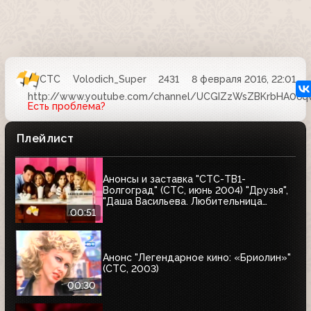
СТС
Volodich_Super
2431
8 февраля 2016, 22:01
http://www.youtube.com/channel/UCGIZzWsZBKrbHA06q
Есть проблема?
Плейлист
Анонсы и заставка "СТС-ТВ1-
Волгоград" (СТС, июнь 2004) "Друзья",
"Даша Васильева. Любительница
частного сыска-2"
00:51
Анонс "Легендарное кино: «Бриолин»"
(СТС, 2003)
00:30