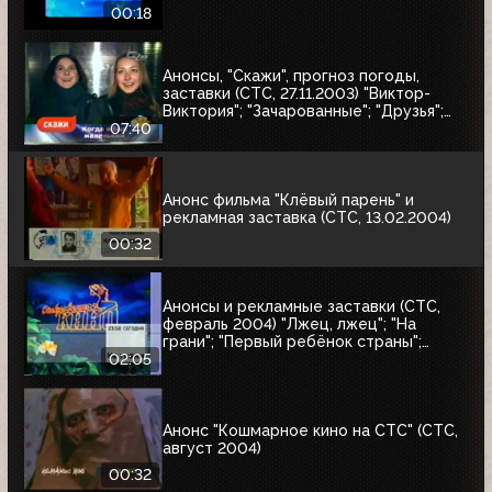
00:18
Анонсы, "Скажи", прогноз погоды,
заставки (СТС, 27.11.2003) "Виктор-
Виктория"; "Зачарованные"; "Друзья";
"Бедная Настя"; Истории в деталях
07:40
Анонс фильма "Клёвый парень" и
рекламная заставка (СТС, 13.02.2004)
00:32
Анонсы и рекламные заставки (СТС,
февраль 2004) "Лжец, лжец"; "На
грани"; "Первый ребёнок страны";
"Прощай, самец"
02:05
Анонс "Кошмарное кино на СТС" (СТС,
август 2004)
00:32