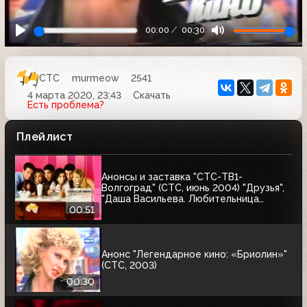
00:00
00:30
СТС
murmeow
2541
4 марта 2020, 23:43
Скачать
Есть проблема?
Плейлист
Анонсы и заставка "СТС-ТВ1-
Волгоград" (СТС, июнь 2004) "Друзья",
"Даша Васильева. Любительница
частного сыска-2"
00:51
Анонс "Легендарное кино: «Бриолин»"
(СТС, 2003)
00:30