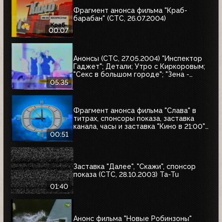
Фрагмент анонса фильма "Краб-
барабан" (СТС, 26.07.2004)
00:07
Анонсы (СТС, 27.05.2004) "Инспектор
Гаджет"; Детали; Утро с Киркоровым;
"Секс в большом городе"; "Зена -
королева воинов"; "Слава"; Кресло;
05:35
"Чудеса науки"
Фрагмент анонса фильма "Слава" в
титрах, спонсоры показа, заставка
канала, часы и заставка "Кино в 21:00"
(СТС, 27.05.2004)
00:51
Заставка "Далее", "Скажи", спонсор
показа (СТС, 28.10.2003) Ta-Tu
01:40
Анонс фильма "Новые Робинзоны"