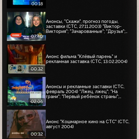
00:18
Анонсы, "Скажи", прогноз погоды,
заставки (СТС, 27.11.2003) "Виктор-
Виктория"; "Зачарованные"; "Друзья";
"Бедная Настя"; Истории в деталях
07:40
Анонс фильма "Клёвый парень" и
рекламная заставка (СТС, 13.02.2004)
00:32
Анонсы и рекламные заставки (СТС,
февраль 2004) "Лжец, лжец"; "На
грани"; "Первый ребёнок страны";
"Прощай, самец"
02:05
Анонс "Кошмарное кино на СТС" (СТС,
август 2004)
00:32