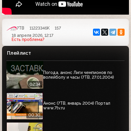
7ТВ
11223346K
157
18 апреля 2026, 12:17
Есть проблема?
Плейлист
Погода, анонс Лиги чемпионов по
волейболу и часы (7ТВ, 27.01.2004)
02:34
Анонс (7ТВ, январь 2004) Портал
www.7tv.ru
00:30