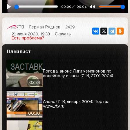
00:00
00:04
7ТВ
Герман Руднев
2439
21 июня 2020, 19:33
Скачать
Есть проблема?
Плейлист
Погода, анонс Лиги чемпионов по
волейболу и часы (7ТВ, 27.01.2004)
02:34
Анонс (7ТВ, январь 2004) Портал
www.7tv.ru
00:30