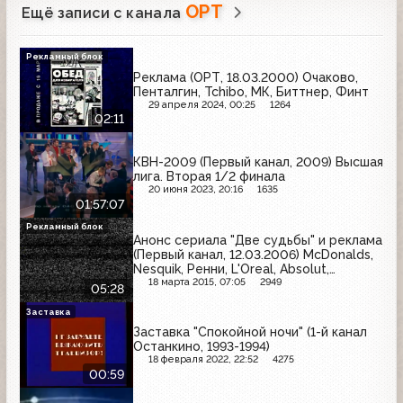
ОРТ
Ещё записи с канала
Рекламный блок
Реклама (ОРТ, 18.03.2000) Очаково,
Пенталгин, Tchibo, МК, Биттнер, Финт
29 апреля 2024, 00:25
1264
02:11
КВН-2009 (Первый канал, 2009) Высшая
лига. Вторая 1/2 финала
20 июня 2023, 20:16
1635
01:57:07
Рекламный блок
Анонс сериала "Две судьбы" и реклама
(Первый канал, 12.03.2006) McDonalds,
Nesquik, Ренни, L'Oreal, Absolut,
Whiskas, Снежная королева
18 марта 2015, 07:05
2949
05:28
Заставка
Заставка "Спокойной ночи" (1-й канал
Останкино, 1993-1994)
18 февраля 2022, 22:52
4275
00:59