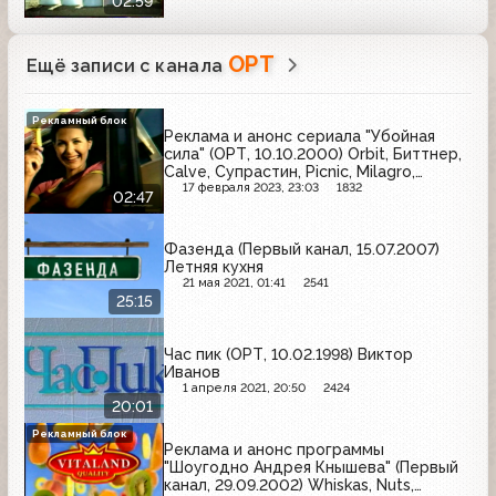
02:59
ОРТ
Ещё записи с канала
Рекламный блок
Реклама и анонс сериала "Убойная
сила" (ОРТ, 10.10.2000) Orbit, Биттнер,
Calve, Супрастин, Picnic, Milagro,
Гентос, Sanpellegrino, Samsung,
17 февраля 2023, 23:03
1832
02:47
Ременс, Fanta
Фазенда (Первый канал, 15.07.2007)
Летняя кухня
21 мая 2021, 01:41
2541
25:15
Час пик (ОРТ, 10.02.1998) Виктор
Иванов
1 апреля 2021, 20:50
2424
20:01
Рекламный блок
Реклама и анонс программы
"Шоугодно Андрея Кнышева" (Первый
канал, 29.09.2002) Whiskas, Nuts,