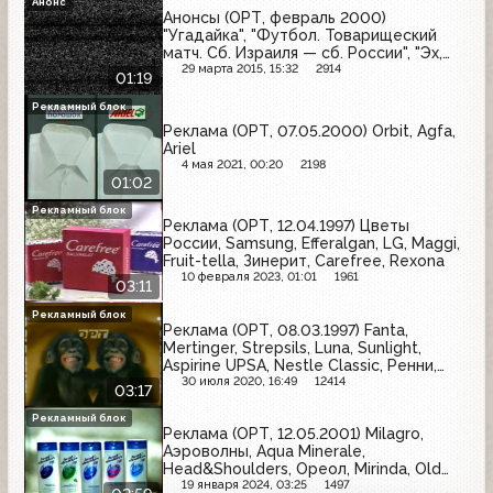
Анонс
Анонсы (ОРТ, февраль 2000)
"Угадайка", "Футбол. Товарищеский
матч. Сб. Израиля — сб. России", "Эх,
Семёновна!"
29 марта 2015, 15:32
2914
01:19
Рекламный блок
Реклама (ОРТ, 07.05.2000) Orbit, Agfa,
Ariel
4 мая 2021, 00:20
2198
01:02
Рекламный блок
Реклама (ОРТ, 12.04.1997) Цветы
России, Samsung, Efferalgan, LG, Maggi,
Fruit-tella, Зинерит, Carefree, Rexona
10 февраля 2023, 01:01
1961
03:11
Рекламный блок
Реклама (ОРТ, 08.03.1997) Fanta,
Mertinger, Strepsils, Luna, Sunlight,
Aspirine UPSA, Nestle Classic, Ренни,
Schwartau Extra
30 июля 2020, 16:49
12414
03:17
Рекламный блок
Реклама (ОРТ, 12.05.2001) Milagro,
Аэроволны, Aqua Minerale,
Head&Shoulders, Ореол, Mirinda, Old
Spice, Grand, Gallina Blanca
19 января 2024, 03:25
1497