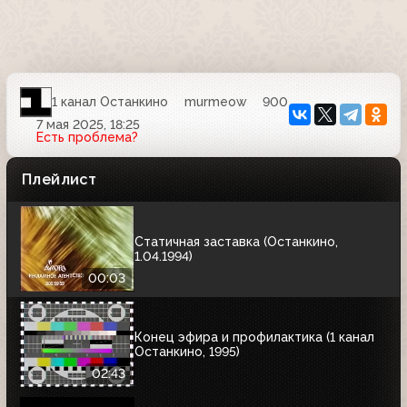
1 канал Останкино
murmeow
900
7 мая 2025, 18:25
Есть проблема?
Плейлист
Статичная заставка (Останкино,
1.04.1994)
00:03
Конец эфира и профилактика (1 канал
Останкино, 1995)
02:43