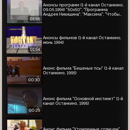
Анонсы программ (1-й канал Останкино,
09.05.1994) "50x50"; "Программа
Андрея Никишина"; "Максима"; "Чтобы
помнили"; обзор рынка недвижимости
01:56
Анонсы фильмов (1-й канал Останкино,
июнь 1994)
01:54
Анонс фильма "Бешеные псы" (1-й канал
Останкино, 1995)
00:30
Анонс фильма "Основной инстинкт" (1-й
канал Останкино, 1995)
00:29
Анонс фильма "Утомленные солнцем"