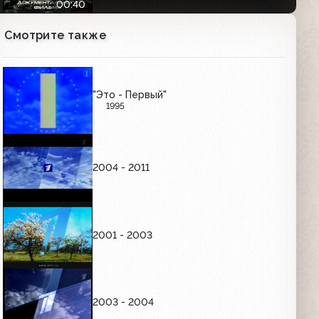
00:40
Смотрите также
Заставка (1-й канал Останкино, 1992-
1993) Премьера телевизионного
многосерийного худ. фильма
00:18
"Это - Первый"
1995
Заставка (1-й канал Останкино, 1992-
1993) Премьера телевизионного док.
фильма
00:10
2004 - 2011
Заставка "Наш анонс" (1-й канал
Останкино, 1992-1994)
00:08
2001 - 2003
Новогодняя заставка (1-й канал
Останкино, 31.12.1992)
2003 - 2004
00:21