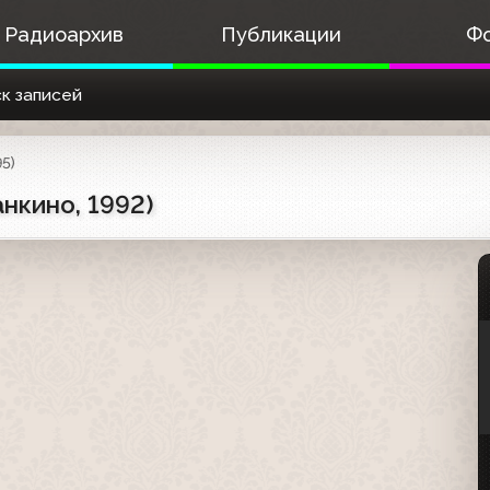
Радиоархив
Публикации
Ф
к записей
95)
нкино, 1992)