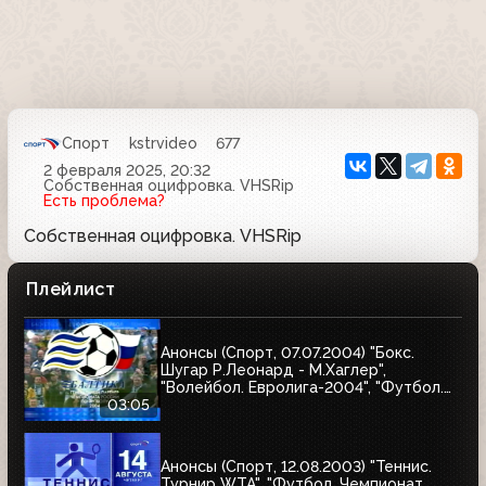
Спорт
kstrvideo
677
2 февраля 2025, 20:32
Собственная оцифровка. VHSRip
Есть проблема?
Собственная оцифровка. VHSRip
Плейлист
Анонсы (Спорт, 07.07.2004) "Бокс.
Шугар Р.Леонард - М.Хаглер",
"Волейбол. Евролига-2004", "Футбол.
Чемпионат России", "Баскетбол.
03:05
Жеребьёвка Евролиги УЛЕБ", "История
Олимпийских игр", "Лучшие бои
Леннокса Льюиса"
Анонсы (Спорт, 12.08.2003) "Теннис.
Турнир WTA", "Футбол. Чемпионат