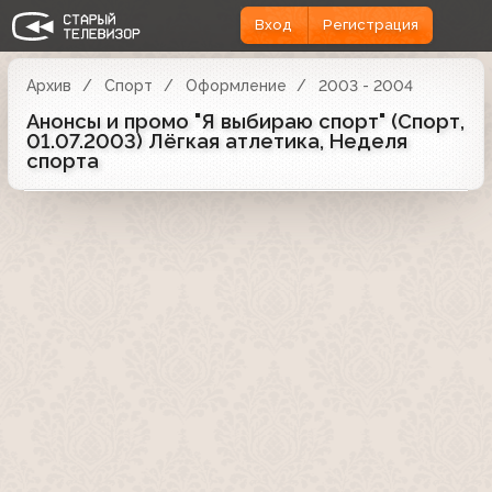
Вход
Регистрация
Архив
Спорт
Оформление
2003 - 2004
Анонсы и промо "Я выбираю спорт" (Спорт,
01.07.2003) Лёгкая атлетика, Неделя
спорта