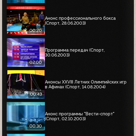
Анонс профессионального бокса
(Спорт, 28.06.2003)
00:20
Программа передач (Спорт,
30.06.2003)
02:00
Анонсы XXVIII Летних Олимпийских игр
в Афинах (Спорт, 14.08.2004)
00:43
Анонс программы "Вести-спорт"
(Спорт, 02.10.2003)
00:30