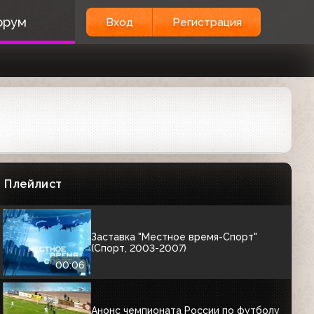
Заставка "Баскетбол" (Спорт, 2003-
орум
Вход
Регистрация
2004)
00:16
Заставка "Бокс" (Спорт, 2003-2004)
00:20
Заставка "Футбол" (Спорт, 2003-
2004)
Плейлист
Заставка "Местное время-Спорт"
(Спорт, 2003-2007)
00:06
Анонс чемпионата России по футболу