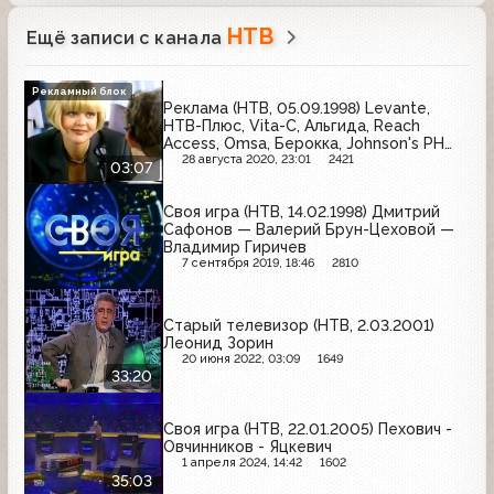
НТВ
Ещё записи с канала
Рекламный блок
Реклама (НТВ, 05.09.1998) Levante,
НТВ-Плюс, Vita-C, Альгида, Reach
Access, Omsa, Берокка, Johnson's PH
5.5, Stimorol, Большевик
28 августа 2020, 23:01
2421
03:07
Своя игра (НТВ, 14.02.1998) Дмитрий
Сафонов — Валерий Брун-Цеховой —
Владимир Гиричев
7 сентября 2019, 18:46
2810
Старый телевизор (НТВ, 2.03.2001)
Леонид Зорин
20 июня 2022, 03:09
1649
33:20
Своя игра (НТВ, 22.01.2005) Пехович -
Овчинников - Яцкевич
1 апреля 2024, 14:42
1602
35:03