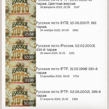
тираж, Цветная версия
26 февраля 2023, 22:28
2147
Русское лото (НТВ, 10.06.2007). 661
тираж.
24 ноября 2022, 20:09
1956
25:58
Русское лото (Россия, 02.02.2003),
434-й тираж
25 июня 2024, 21:01
1221
50:10
Русское лото (РТР, 31.05.1998) 190-й
тираж
13 декабря 2022, 18:59
1754
39:36
Русское лото (РТР, 02.06.2002), 399-й
тираж
17 апреля 2024, 21:55
1358
50:07