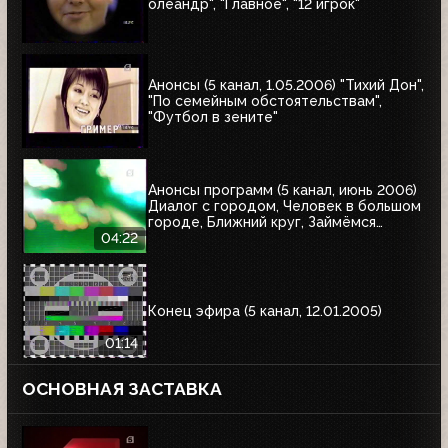
олеандр", "Главное", "12 игрок"
Анонсы (5 канал, 1.05.2006) "Тихий Дон",
"По семейным обстоятельствам",
"Футбол в зените"
Анонсы программ (5 канал, июнь 2006)
Диалог с городом, Человек в большом
городе, Ближний круг, Займёмся
ремонтом, Самое - самое, Главное,
04:22
Сборные - победители чемпионатов
мира по футболу
Конец эфира (5 канал, 12.01.2005)
01:14
ОСНОВНАЯ ЗАСТАВКА