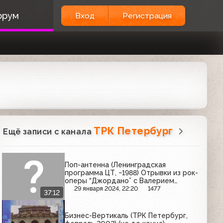
орум
Вход
Регистрация
ТРК Петербург
Ещё записи с канала
Поп-антенна (Ленинградская
программа ЦТ, ~1988) Отрывки из рок-
оперы “Джордано” с Валерием
Леонтьевым
29 января 2024, 22:20
1477
37:12
Бизнес-Вертикаль (ТРК Петербург,