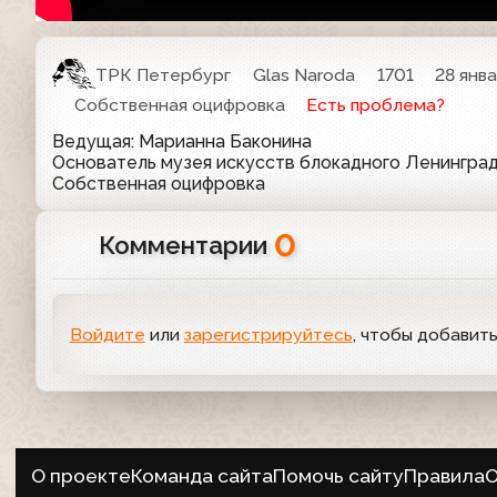
ТРК Петербург
Glas Naroda
1701
28 янва
Собственная оцифровка
Есть проблема?
Ведущая: Марианна Баконина
Основатель музея искусств блокадного Ленинград
Собственная оцифровка
0
Комментарии
Войдите
или
зарегистрируйтесь
, чтобы добавит
О проекте
Команда сайта
Помочь сайту
Правила
О