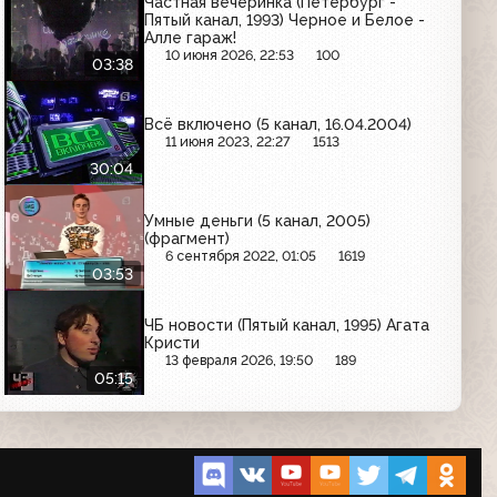
Частная вечеринка (Петербург -
Пятый канал, 1993) Черное и Белое -
Алле гараж!
10 июня 2026, 22:53
100
03:38
Всё включено (5 канал, 16.04.2004)
11 июня 2023, 22:27
1513
30:04
Умные деньги (5 канал, 2005)
(фрагмент)
6 сентября 2022, 01:05
1619
03:53
ЧБ новости (Пятый канал, 1995) Агата
Кристи
13 февраля 2026, 19:50
189
05:15