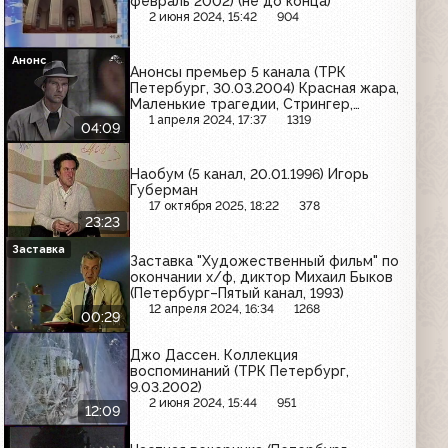
февраль 2002) (не до конца)
2 июня 2024, 15:42
904
Анонс
Анонсы премьер 5 канала (ТРК
Петербург, 30.03.2004) Красная жара,
Маленькие трагедии, Стрингер,
Девять с половиной недель, Чистыми
1 апреля 2024, 17:37
1319
04:09
руками, Убийство в «Восточном
экспрессе» , Человек-мотылёк,
Родина ждёт
Наобум (5 канал, 20.01.1996) Игорь
Губерман
17 октября 2025, 18:22
378
23:23
Заставка
Заставка "Художественный фильм" по
окончании х/ф, диктор Михаил Быков
(Петербург–Пятый канал, 1993)
12 апреля 2024, 16:34
1268
00:29
Джо Дассен. Коллекция
воспоминаний (ТРК Петербург,
9.03.2002)
2 июня 2024, 15:44
951
12:09