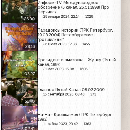
Информ-TV. Международное
обозрение (5 канал, 25.01.1998) Про
Черчилля
29 января 2024, 22:14
1029
26:30
Парадоксы истории (ТРК Петербург,
19.03.2004) Петербургские
"ротшильды"
26 июля 2023, 12:38
1455
28:16
Президент и амазонка - Жу-жу (Пятый
канал, 1997)
21 мая 2023, 15:08
1605
03:27
Главное Пятый Канал 08.02.2009
15 сентября 2025, 03:48
371
51:40
На-На - Крошка моя (ТРК Петербург,
1993)
1 ноября 2023, 23:42
1363
02:41