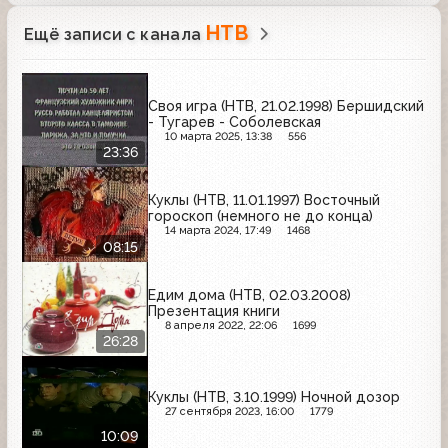
НТВ
Ещё записи с канала
Своя игра (НТВ, 21.02.1998) Бершидский
- Тугарев - Соболевская
10 марта 2025, 13:38
556
23:36
Куклы (НТВ, 11.01.1997) Восточный
гороскоп (немного не до конца)
14 марта 2024, 17:49
1468
08:15
Едим дома (НТВ, 02.03.2008)
Презентация книги
8 апреля 2022, 22:06
1699
26:28
Куклы (НТВ, 3.10.1999) Ночной дозор
27 сентября 2023, 16:00
1779
10:09