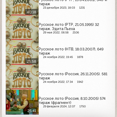
тираж
23 декабря 2023, 18:03
1231
40:18
Русское лото (РТР, 21.05.1995) 32
тираж. Эдита Пьеха
29 мая 2022, 06:58
2106
Русское лото (НТВ, 18.03.2007), 649
тираж
24 ноября 2022, 19:45
1878
25:58
Русское лото (Россия, 26.11.2005). 581
тираж
24 ноября 2022, 17:34
1942
Русское лото (Россия, 8.10.2005) 574
тираж (фрагмент)
29 февраля 2024, 12:07
1750
25:41