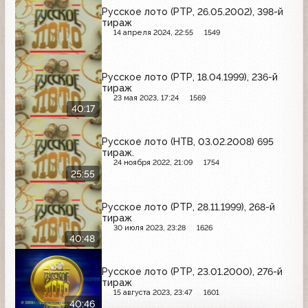
Русское лото (РТР, 26.05.2002), 398-й
тираж
14 апреля 2024, 22:55
1549
Русское лото (РТР, 18.04.1999), 236-й
тираж
23 мая 2023, 17:24
1569
40:17
Русское лото (НТВ, 03.02.2008) 695
тираж.
24 ноября 2022, 21:09
1754
25:55
Русское лото (РТР, 28.11.1999), 268-й
тираж
30 июля 2023, 23:28
1626
40:48
Русское лото (РТР, 23.01.2000), 276-й
тираж
15 августа 2023, 23:47
1601
40:46