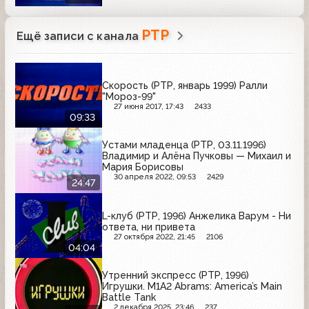
РТР
Ещё записи с канала
Скорость (РТР, январь 1999) Ралли
"Мороз-99"
27 июня 2017, 17:43
2433
09:33
Устами младенца (РТР, 03.11.1996)
Владимир и Алёна Пучковы — Михаил и
Мария Борисовы
30 апреля 2022, 09:53
2429
24:47
L-клуб (РТР, 1996) Анжелика Варум - Ни
ответа, ни привета
27 октября 2022, 21:45
2106
04:04
Утренний экспресс (РТР, 1996)
Игрушки. M1A2 Abrams: America’s Main
Battle Tank
2 декабря 2025, 23:46
237