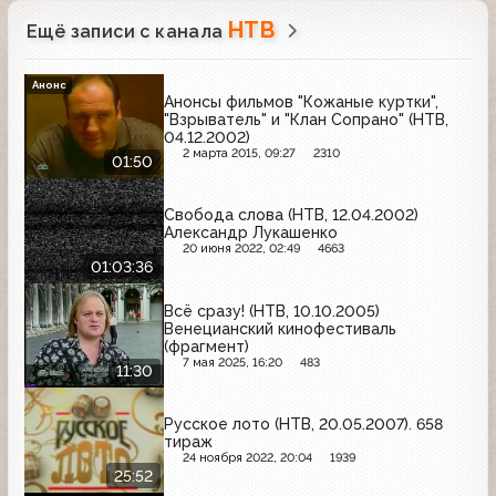
НТВ
Ещё записи с канала
Анонс
Анонсы фильмов "Кожаные куртки",
"Взрыватель" и "Клан Сопрано" (НТВ,
04.12.2002)
2 марта 2015, 09:27
2310
01:50
Свобода слова (НТВ, 12.04.2002)
Александр Лукашенко
20 июня 2022, 02:49
4663
01:03:36
Всё сразу! (НТВ, 10.10.2005)
Венецианский кинофестиваль
(фрагмент)
7 мая 2025, 16:20
483
11:30
Русское лото (НТВ, 20.05.2007). 658
тираж
24 ноября 2022, 20:04
1939
25:52