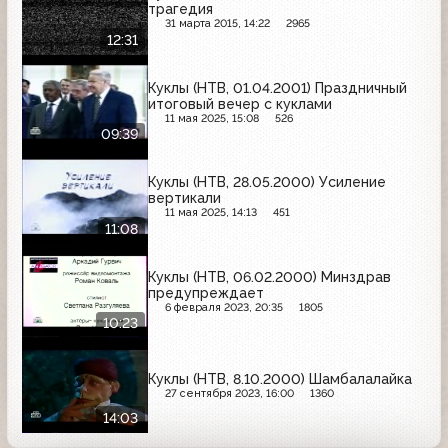
трагедия
31 марта 2015, 14:22
2965
12:31
Куклы (НТВ, 01.04.2001) Праздничный
итоговый вечер с куклами
11 мая 2025, 15:08
526
09:39
Куклы (НТВ, 28.05.2000) Усиление
вертикали
11 мая 2025, 14:13
451
11:08
Куклы (НТВ, 06.02.2000) Минздрав
предупреждает
6 февраля 2023, 20:35
1805
10:23
Куклы (НТВ, 8.10.2000) Шамбалалайка
27 сентября 2023, 16:00
1360
14:03