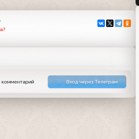
0
а?
ь комментарий
Вход через Телеграм