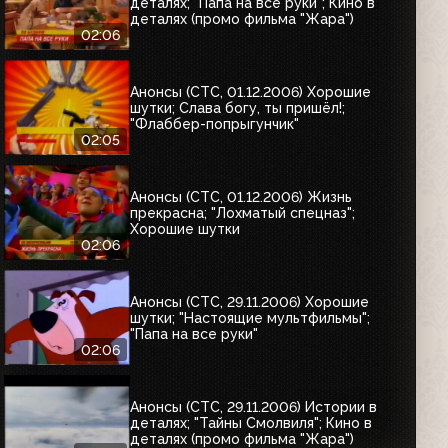
деталях; "Папа на все руки"; Кино в
деталях (промо фильма "Жара")
02:06
Анонсы (СТС, 01.12.2006) Хорошие
шутки; Слава богу, ты пришёл!;
"Флаббер-попрыгунчик"
02:05
Анонсы (СТС, 01.12.2006) Жизнь
прекрасна; "Лохматый спецназ";
Хорошие шутки
02:06
Анонсы (СТС, 29.11.2006) Хорошие
шутки; "Настоящие мультфильмы";
"Папа на все руки"
02:06
Анонсы (СТС, 29.11.2006) Истории в
деталях; "Тайны Смолвиля"; Кино в
деталях (промо фильма "Жара")