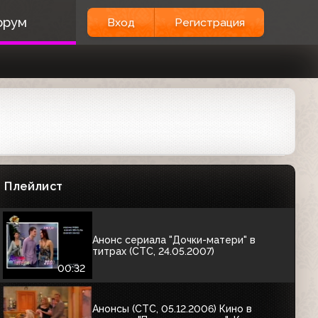
Межпрограммные заставки (СТС,
орум
Вход
Регистрация
27.12.2006)
00:14
Анонс фильма "Грязные танцы" (СТС,
24.05.2007)
00:32
Анонсы (СТС, 05.12.2006) "Кино в
деталях", "Моя прекрасная няня, Папа
на все руки, Кто в доме хозяин?",
Плейлист
"Хорошие шутки"
02:05
Анонс сериала "Дочки-матери" в
титрах (СТС, 24.05.2007)
00:32
Анонсы (СТС, 05.12.2006) Кино в