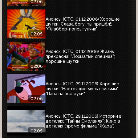
02:06
Анонсы (СТС, 01.12.2006) Хорошие
шутки; Слава богу, ты пришёл!;
"Флаббер-попрыгунчик"
02:05
Анонсы (СТС, 01.12.2006) Жизнь
прекрасна; "Лохматый спецназ";
Хорошие шутки
02:06
Анонсы (СТС, 29.11.2006) Хорошие
шутки; "Настоящие мультфильмы";
"Папа на все руки"
02:06
Анонсы (СТС, 29.11.2006) Истории в
деталях; "Тайны Смолвиля"; Кино в
деталях (промо фильма "Жара")
02:05