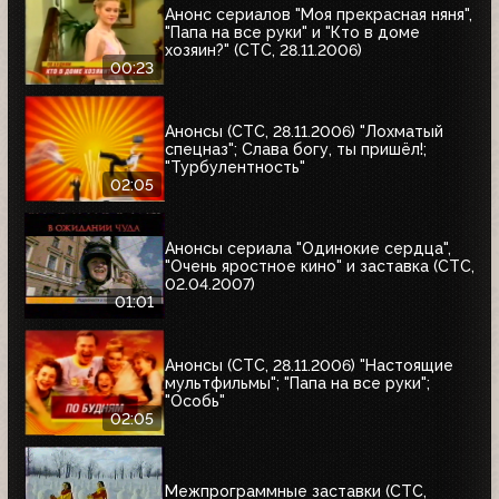
Анонс сериалов "Моя прекрасная няня",
"Папа на все руки" и "Кто в доме
хозяин?" (СТС, 28.11.2006)
00:23
Анонсы (СТС, 28.11.2006) "Лохматый
спецназ"; Слава богу, ты пришёл!;
"Турбулентность"
02:05
Анонсы сериала "Одинокие сердца",
"Очень яростное кино" и заставка (СТС,
02.04.2007)
01:01
Анонсы (СТС, 28.11.2006) "Настоящие
мультфильмы"; "Папа на все руки";
"Особь"
02:05
Межпрограммные заставки (СТС,