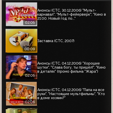
Анонсы (СТС, 30.12.2006) "Мульт-
карнавал"; "Мульт-фейерверк"; "Кино в
21:00. Новый год по..."
02:05
Заставка (СТС, 2007)
00:09
Анонсы (СТС, 04.12.2006) "Хорошие
шутки", "Слава богу, ты пришёл!", "Кино
в деталях" (промо фильма "Жара")
02:05
Анонсы (СТС, 04.12.2006) "Папа на все
руки", "Настоящие мультфильмы", "Кто
в доме хозяин?"
02:06