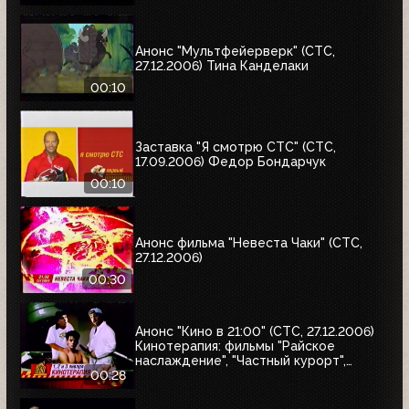
Анонс "Мультфейерверк" (СТС,
27.12.2006) Тина Канделаки
00:10
Заставка "Я смотрю СТС" (СТС,
17.09.2006) Федор Бондарчук
00:10
Анонс фильма "Невеста Чаки" (СТС,
27.12.2006)
00:30
Анонс "Кино в 21:00" (СТС, 27.12.2006)
Кинотерапия: фильмы "Райское
наслаждение", "Частный курорт",
"Джей и молчаливый Боб наносят
00:28
ответный удар"