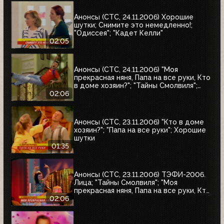
Анонсы (СТС, 24.11.2006) Хорошие
шутки; Снимите это немедленно!;
"Одиссея"; "Кадет Келли"
02:05
Анонсы (СТС, 24.11.2006) "Моя
прекрасная няня, Папа на все руки, Кто
в доме хозяин?"; "Тайны Смолвиля";
Хорошие шутки
02:06
Анонсы (СТС, 23.11.2006) "Кто в доме
хозяин?"; "Папа на все руки"; Хорошие
шутки
01:35
Анонсы (СТС, 23.11.2006) ТЭФИ-2006.
Лица; "Тайны Смолвиля"; "Моя
прекрасная няня, Папа на все руки, Кто
в доме хозяин?"; Истории в деталях
02:06