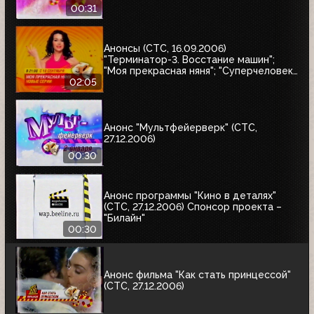
00:31
Анонсы (СТС, 16.09.2006)
"Терминатор-3. Восстание машин";
"Моя прекрасная няня"; "Суперчеловек.
Лекари-убийцы"; "Кадетство"
02:05
Анонс "Мультфейерверк" (СТС,
27.12.2006)
00:30
Анонс программы "Кино в деталях"
(СТС, 27.12.2006) Спонсор проекта –
"Билайн"
00:30
Анонс фильма "Как стать принцессой"
(СТС, 27.12.2006)