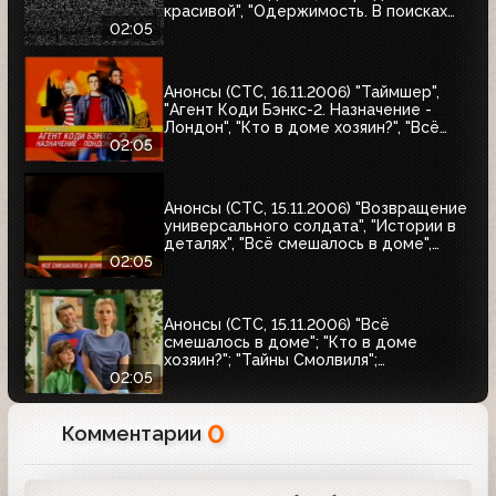
красивой", "Одержимость. В поисках
совершенства", "Странно, как в раю"
02:05
Анонсы (СТС, 16.11.2006) "Таймшер",
"Агент Коди Бэнкс-2. Назначение -
Лондон", "Кто в доме хозяин?", "Всё
смешалось в доме"
02:05
Анонсы (СТС, 15.11.2006) "Возвращение
универсального солдата", "Истории в
деталях", "Всё смешалось в доме",
"Хорошие шутки"
02:05
Анонсы (СТС, 15.11.2006) "Всё
смешалось в доме"; "Кто в доме
хозяин?"; "Тайны Смолвиля";
"Возвращение универсального
02:05
солдата"
0
Комментарии