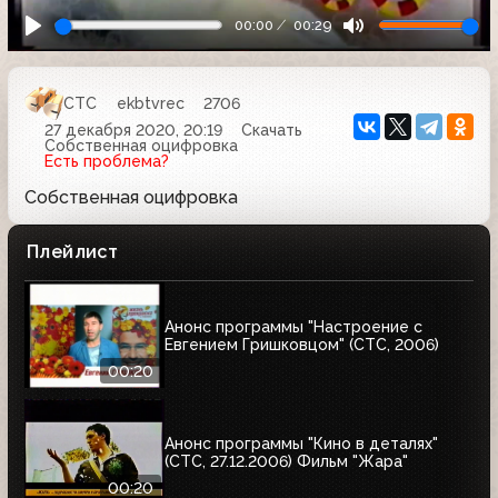
00:00
00:29
СТС
ekbtvrec
2706
27 декабря 2020, 20:19
Скачать
Собственная оцифровка
Есть проблема?
Собственная оцифровка
Плейлист
Анонс программы "Настроение с
Евгением Гришковцом" (СТС, 2006)
00:20
Анонс программы "Кино в деталях"
(СТС, 27.12.2006) Фильм "Жара"
00:20