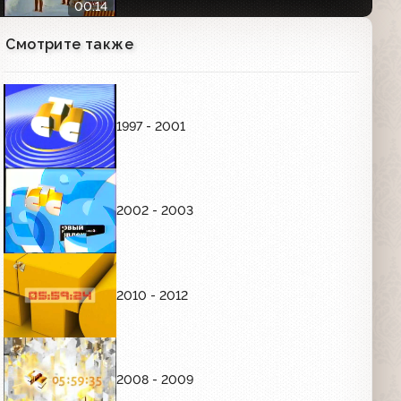
00:14
Смотрите также
Анонс фильма "Грязные танцы" (СТС,
24.05.2007)
00:32
1997 - 2001
Анонсы (СТС, 05.12.2006) "Кино в
деталях", "Моя прекрасная няня, Папа
на все руки, Кто в доме хозяин?",
"Хорошие шутки"
02:05
2002 - 2003
Анонс сериала "Дочки-матери" в
титрах (СТС, 24.05.2007)
00:32
2010 - 2012
Анонсы (СТС, 05.12.2006) Кино в
деталях; "Папа на все руки"; Кино в
деталях (промо фильма "Жара")
2008 - 2009
02:06