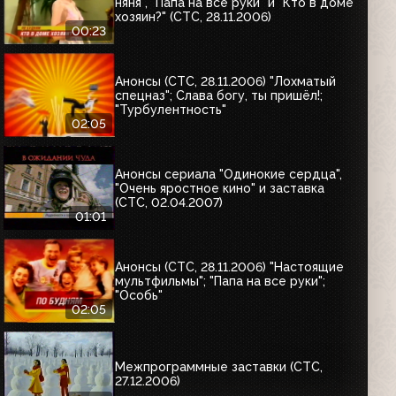
няня", "Папа на все руки" и "Кто в доме
хозяин?" (СТС, 28.11.2006)
00:23
Анонсы (СТС, 28.11.2006) "Лохматый
спецназ"; Слава богу, ты пришёл!;
"Турбулентность"
02:05
Анонсы сериала "Одинокие сердца",
"Очень яростное кино" и заставка
(СТС, 02.04.2007)
01:01
Анонсы (СТС, 28.11.2006) "Настоящие
мультфильмы"; "Папа на все руки";
"Особь"
02:05
Межпрограммные заставки (СТС,
27.12.2006)