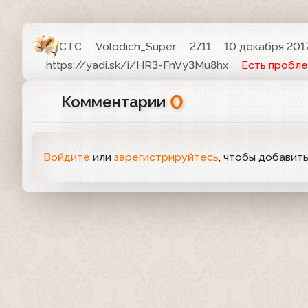
СТС
Volodich_Super
2711
10 декабря 2017
https://yadi.sk/i/HR3-FnVy3Mu8hx
Есть пробл
0
Комментарии
Войдите
или
зарегистрируйтесь
, чтобы добавит