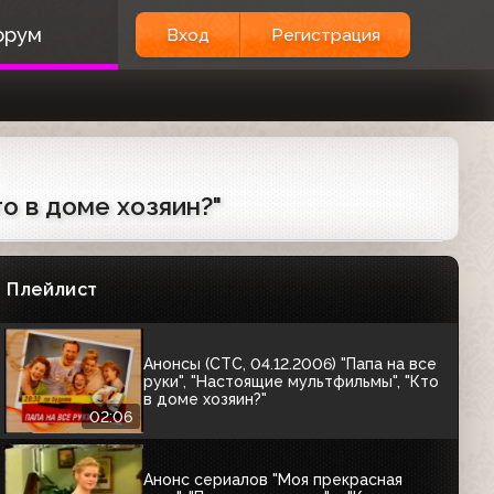
Анонсы (СТС, 30.12.2006) "Мульт-
орум
Вход
Регистрация
карнавал"; "Мульт-фейерверк"; "Кино
в 21:00. Новый год по..."
02:05
Заставка (СТС, 2007)
00:09
то в доме хозяин?"
Анонсы (СТС, 04.12.2006) "Хорошие
шутки", "Слава богу, ты пришёл!",
"Кино в деталях" (промо фильма
Плейлист
"Жара")
02:05
Анонсы (СТС, 04.12.2006) "Папа на все
руки", "Настоящие мультфильмы", "Кто
в доме хозяин?"
02:06
Анонс сериалов "Моя прекрасная