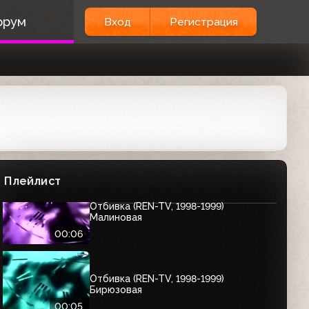
00:15
орум
Вход
Регистрация
Заставка рекламной службы (REN-TV,
1998-1999)
00:16
Заставка (REN-TV, 1998-1999)
Малиновая
Плейлист
Отбивка (REN-TV, 1998-1999)
Малиновая
00:06
Отбивка (REN-TV, 1998-1999)
Бирюзовая
00:05