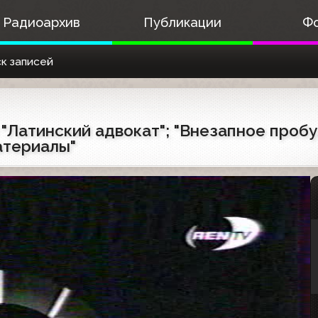
Радиоархив
Публикации
Ф
к записей
) "Латинский адвокат"; "Внезапное проб
атериалы"