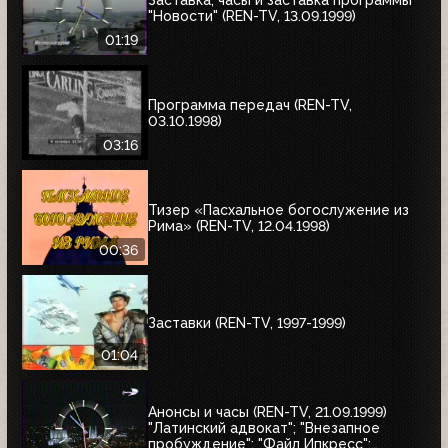
"Новости" (REN-TV, 13.09.1999)
01:19
Программа передач (REN-TV,
03.10.1998)
03:16
Тизер «Пасхальное богослужение из
Рима» (REN-TV, 12.04.1998)
00:36
Заставки (REN-TV, 1997-1999)
01:04
Анонсы и часы (REN-TV, 21.09.1999)
"Латинский адвокат"; "Внезапное
пробуждение"; "Файл Ипкресс";