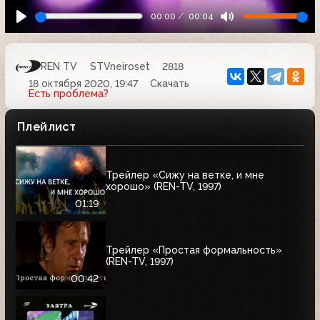
00:00
00:04
REN TV
STVneiroset
2818
18 октября 2020, 19:47
Скачать
Есть проблема?
Плейлист
Трейлер «Сижу на ветке, и мне
хорошо» (REN-TV, 1997)
01:19
Трейлер «Простая формальность»
(REN-TV, 1997)
00:42