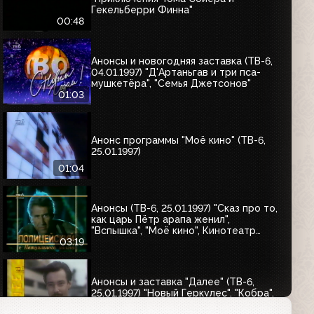
Гекельберри Финна"
00:48
Анонсы и новогодняя заставка (ТВ-6,
04.01.1997) "Д'Артаньгав и три пса-
мушкетёра", "Семья Джетсонов"
01:03
Анонс программы "Моё кино" (ТВ-6,
25.01.1997)
01:04
Анонсы (ТВ-6, 25.01.1997) "Сказ про то,
как царь Пётр арапа женил",
"Вспышка", "Моё кино", Кинотеатр
ТВ-6. Чарли Чаплин, "Полицейский с
03:19
Петушиного холма"
Анонсы и заставка "Далее" (ТВ-6,
25.01.1997) "Новый Геркулес", "Кобра",
"Вспышка", "Генрих VIII и его шесть