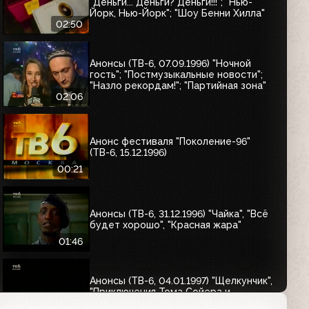
"Деньги... Деньги? Деньги!!!"; "Нью-
Йорк, Нью-Йорк"; "Шоу Бенни Хилла"
02:50
Анонсы (ТВ-6, 07.09.1996) "Ночной
гость"; "Постмузыкальные новости";
"Назло рекордам!"; "Партийная зона"
02:06
Анонс фестиваля "Поколение-96"
(ТВ-6, 15.12.1996)
00:21
Анонсы (ТВ-6, 31.12.1996) "Чайка", "Всё
будет хорошо", "Красная жара"
01:46
Анонсы (ТВ-6, 04.01.1997) "Щелкунчик",
"Приключения Тома Сойера и
Гекельберри Финна"