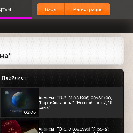
Анонсы и заставка "Далее" (ТВ-6,
орум
Вход
Регистрация
28.03.1996) "Киновоскресенье";
"Кинескоп"; "Ресторанный рейтинг"
01:00
Анонсы (ТВ-6, 30.03.1996) "Кинескоп",
"Моё кино", "Семья Кемпбеллов",
"Подводная одиссея команды Кусто",
"Флиппер", "Школа разбитых сердец",
03:09
ама"
"Мыши-рокеры с Марса"
Анонсы (ТВ-6, 30.03.1996)
"Театральный понедельник",
Кинотеатр ТВ-6
Плейлист
01:25
Анонсы (ТВ-6, 31.08.1996) 90x60x90,
"Партийная зона", "Ночной гость", "Я
сама"
02:06
Анонсы (ТВ-6, 07.09.1996) "Я сама";